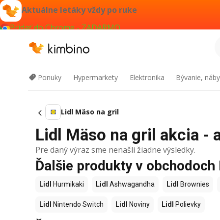
Aktuálne letáky vždy po ruke
Pridať do Chrome - ZADARMO
Ponuky
Hypermarkety
Elektronika
Bývanie, náby
Lidl Mäso na gril
Lidl Mäso na gril akcia - 
Pre daný výraz sme nenašli žiadne výsledky.
Ďalšie produkty v obchodoch 
Lidl
Hurmikaki
Lidl
Ashwagandha
Lidl
Brownies
Lidl
Nintendo Switch
Lidl
Noviny
Lidl
Polievky