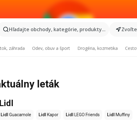
Hľadajte obchody, kategórie, produkty...
Zvoľt
tok, záhrada
Odev, obuv a šport
Drogéria, kozmetika
Cesto
aktuálny leták
Lidl
Lidl
Guacamole
Lidl
Kapor
Lidl
LEGO Friends
Lidl
Muffiny