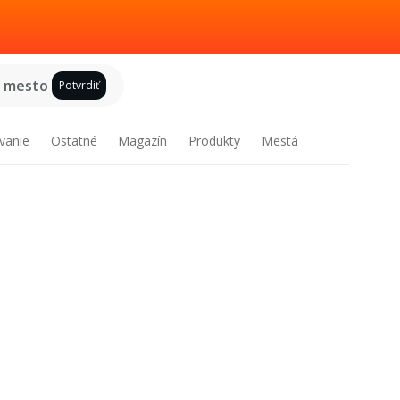
e mesto
Potvrdiť
vanie
Ostatné
Magazín
Produkty
Mestá