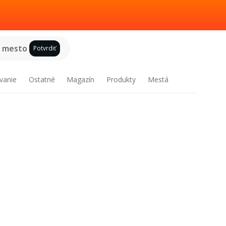
e mesto
Potvrdiť
vanie
Ostatné
Magazín
Produkty
Mestá