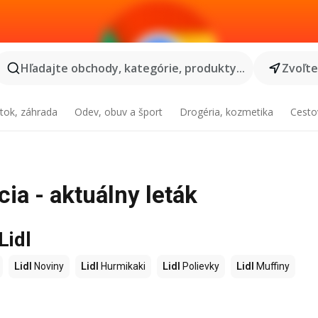
Hľadajte obchody, kategórie, produkty...
Zvoľt
tok, záhrada
Odev, obuv a šport
Drogéria, kozmetika
Cesto
ia - aktuálny leták
Lidl
Lidl
Noviny
Lidl
Hurmikaki
Lidl
Polievky
Lidl
Muffiny