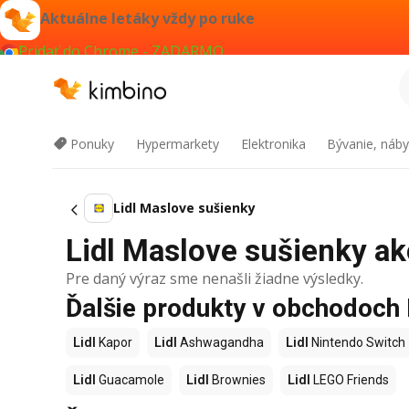
Aktuálne letáky vždy po ruke
Pridať do Chrome - ZADARMO
Ponuky
Hypermarkety
Elektronika
Bývanie, náby
Lidl Maslove sušienky
Lidl Maslove sušienky akc
Pre daný výraz sme nenašli žiadne výsledky.
Ďalšie produkty v obchodoch 
Lidl
Kapor
Lidl
Ashwagandha
Lidl
Nintendo Switch
Lidl
Guacamole
Lidl
Brownies
Lidl
LEGO Friends