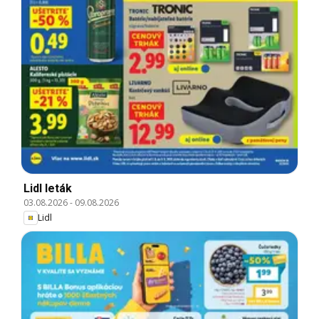
Lidl leták
03.08.2026
-
09.08.2026
Lidl