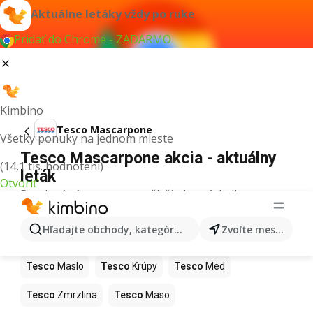
Aktuálne letáky vždy po ruke
Pridať do Chrome - ZADARMO
Kimbino
Tesco Mascarpone
Všetky ponuky na jednom mieste
Tesco Mascarpone akcia - aktuálny
(14,1 tis. hodnotení)
leták
Otvoriť
Pre daný výraz sme nenašli žiadne výsledky.
Ďalšie produkty v obchodoch Tesco
Hľadajte obchody, kategórie, produkty...
Zvoľte mesto
Tesco
Pizza
Tesco
Kiwi
Tesco
Mango
Tesco
Maslo
Tesco
Krúpy
Tesco
Med
Tesco
Zmrzlina
Tesco
Mäso