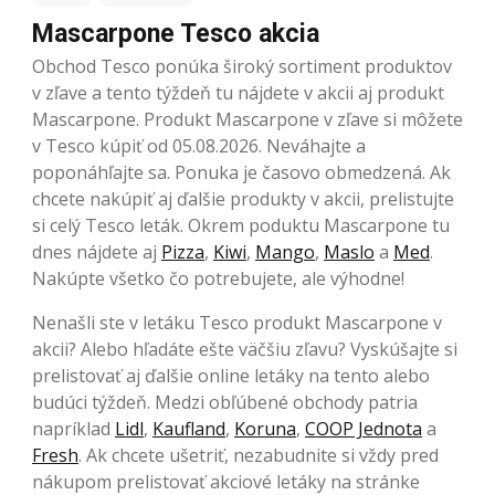
Mascarpone Tesco akcia
Obchod Tesco ponúka široký sortiment produktov
v zľave a tento týždeň tu nájdete v akcii aj produkt
Mascarpone. Produkt Mascarpone v zľave si môžete
v Tesco kúpiť od 05.08.2026. Neváhajte a
poponáhľajte sa. Ponuka je časovo obmedzená. Ak
chcete nakúpiť aj ďalšie produkty v akcii, prelistujte
si celý Tesco leták. Okrem poduktu Mascarpone tu
dnes nájdete aj
Pizza
,
Kiwi
,
Mango
,
Maslo
a
Med
.
Nakúpte všetko čo potrebujete, ale výhodne!
Nenašli ste v letáku Tesco produkt Mascarpone v
akcii? Alebo hľadáte ešte väčšiu zľavu? Vyskúšajte si
prelistovať aj ďalšie online letáky na tento alebo
budúci týždeň. Medzi obľúbené obchody patria
napríklad
Lidl
,
Kaufland
,
Koruna
,
COOP Jednota
a
Fresh
. Ak chcete ušetriť, nezabudnite si vždy pred
nákupom prelistovať akciové letáky na stránke