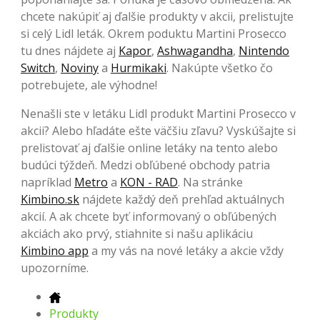
chcete nakúpiť aj ďalšie produkty v akcii, prelistujte
si celý Lidl leták. Okrem poduktu Martini Prosecco
tu dnes nájdete aj
Kapor
,
Ashwagandha
,
Nintendo
Switch
,
Noviny
a
Hurmikaki
. Nakúpte všetko čo
potrebujete, ale výhodne!
Nenašli ste v letáku Lidl produkt Martini Prosecco v
akcii? Alebo hľadáte ešte väčšiu zľavu? Vyskúšajte si
prelistovať aj ďalšie online letáky na tento alebo
budúci týždeň. Medzi obľúbené obchody patria
napríklad
Metro
a
KON - RAD
. Na stránke
Kimbino.sk
nájdete každý deň prehľad aktuálnych
akcií. A ak chcete byť informovaný o obľúbených
akciách ako prvý, stiahnite si našu aplikáciu
Kimbino app
a my vás na nové letáky a akcie vždy
upozorníme.
Produkty