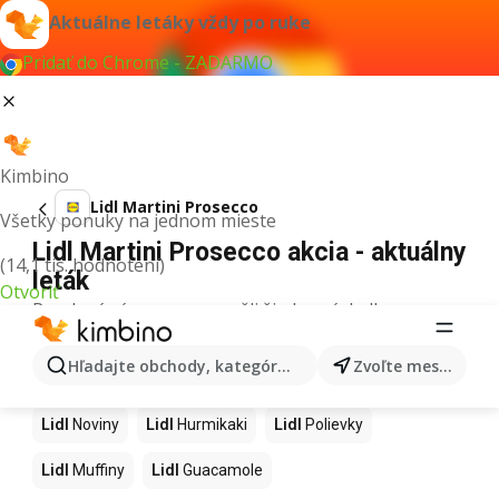
Aktuálne letáky vždy po ruke
Pridať do Chrome - ZADARMO
Kimbino
Lidl Martini Prosecco
Všetky ponuky na jednom mieste
Lidl Martini Prosecco akcia - aktuálny
(14,1 tis. hodnotení)
leták
Otvoriť
Pre daný výraz sme nenašli žiadne výsledky.
Ďalšie produkty v obchodoch Lidl
Hľadajte obchody, kategórie, produkty...
Zvoľte mesto
Lidl
Kapor
Lidl
Ashwagandha
Lidl
Nintendo Switch
Lidl
Noviny
Lidl
Hurmikaki
Lidl
Polievky
Lidl
Muffiny
Lidl
Guacamole