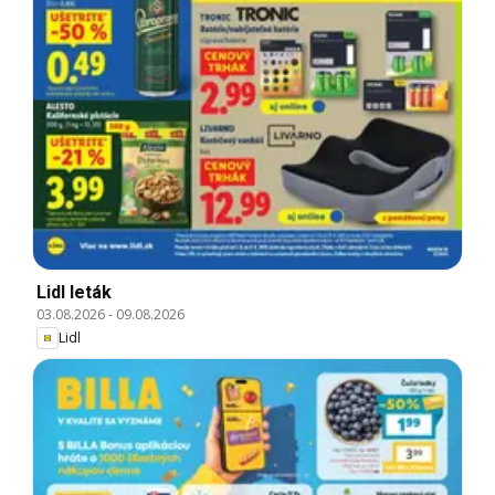
Lidl leták
03.08.2026
-
09.08.2026
Lidl