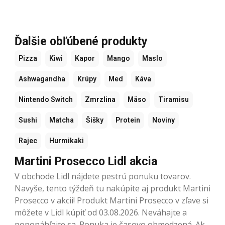
Ďalšie obľúbené produkty
Pizza
Kiwi
Kapor
Mango
Maslo
Ashwagandha
Krúpy
Med
Káva
Nintendo Switch
Zmrzlina
Mäso
Tiramisu
Sushi
Matcha
Šišky
Protein
Noviny
Rajec
Hurmikaki
Martini Prosecco Lidl akcia
V obchode Lidl nájdete pestrú ponuku tovarov.
Navyše, tento týždeň tu nakúpite aj produkt Martini
Prosecco v akcii! Produkt Martini Prosecco v zľave si
môžete v Lidl kúpiť od 03.08.2026. Neváhajte a
poponáhľajte sa. Ponuka je časovo obmedzená. Ak