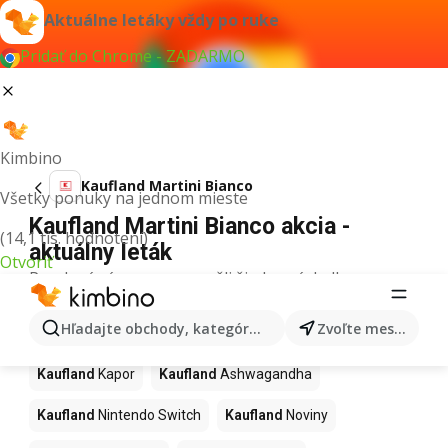
Aktuálne letáky vždy po ruke
Pridať do Chrome - ZADARMO
Kimbino
Kaufland Martini Bianco
Všetky ponuky na jednom mieste
Kaufland Martini Bianco akcia -
(14,1 tis. hodnotení)
aktuálny leták
Otvoriť
Pre daný výraz sme nenašli žiadne výsledky.
Ďalšie produkty v obchodoch
Hľadajte obchody, kategórie, produkty...
Zvoľte mesto
Kaufland
Kaufland
Kapor
Kaufland
Ashwagandha
Kaufland
Nintendo Switch
Kaufland
Noviny