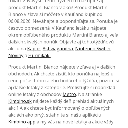
tovarov. Navyše, tento týždeň tu nakúpite aj
produkt Martini Bianco v akcii! Produkt Martini
Bianco v zľave si môžete v Kaufland kúpiť od
06.08.2026. Neváhajte a poponáhľajte sa. Ponuka je
časovo obmedzená. V Kaufland letáku nájdete
okrem obľúbeného produktu Martini Bianco aj veľa
ďalších skvelých ponúk. Objavte aj tohtotýždňovú
akciu na
Kapor
,
Ashwagandha
,
Nintendo Switch
,
Noviny
a
Hurmikaki
.
Produkt Martini Bianco nájdete v zľave aj v ďalších
obchodoch. Ak chcete zistiť, kto ponúka najlepšiu
cenu počas tohto alebo budúceho týždňa, pozrite si
aj ďalšie letáky z kategórie. Prelistujte si napríklad
online letáky z obchodov
Metro
. Na stránke
Kimbino.sk
nájdete každý deň prehľad aktuálnych
akcií. A ak chcete byť informovaný o obľúbených
akciách ako prvý, stiahnite si našu aplikáciu
Kimbino app
a my vás na nové letáky a akcie vždy