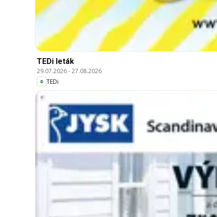
TEDi leták
29.07.2026
-
27.08.2026
TEDi