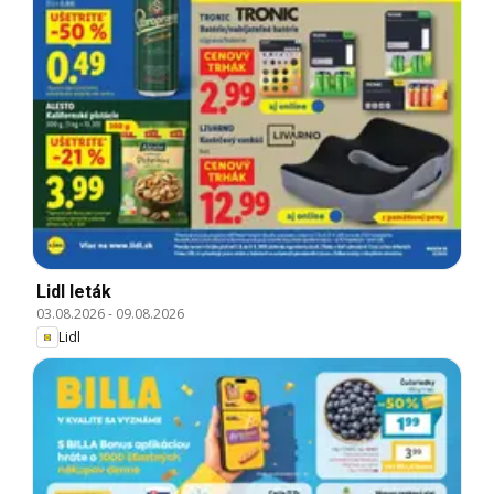
Lidl leták
03.08.2026
-
09.08.2026
Lidl