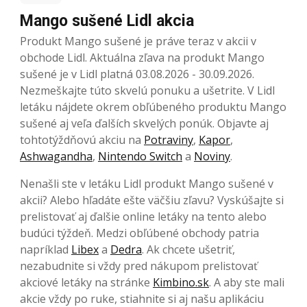
Mango sušené Lidl akcia
Produkt Mango sušené je práve teraz v akcii v
obchode Lidl. Aktuálna zľava na produkt Mango
sušené je v Lidl platná 03.08.2026 - 30.09.2026.
Nezmeškajte túto skvelú ponuku a ušetrite. V Lidl
letáku nájdete okrem obľúbeného produktu Mango
sušené aj veľa ďalších skvelých ponúk. Objavte aj
tohtotýždňovú akciu na
Potraviny
,
Kapor
,
Ashwagandha
,
Nintendo Switch
a
Noviny
.
Nenašli ste v letáku Lidl produkt Mango sušené v
akcii? Alebo hľadáte ešte väčšiu zľavu? Vyskúšajte si
prelistovať aj ďalšie online letáky na tento alebo
budúci týždeň. Medzi obľúbené obchody patria
napríklad
Libex
a
Dedra
. Ak chcete ušetriť,
nezabudnite si vždy pred nákupom prelistovať
akciové letáky na stránke
Kimbino.sk
. A aby ste mali
akcie vždy po ruke, stiahnite si aj našu aplikáciu