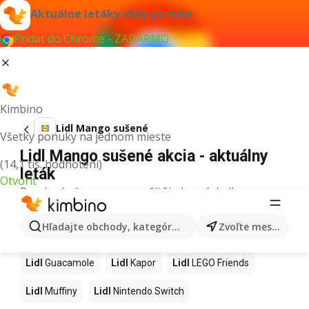
Aktuálne letáky vždy po ruke
Pridať do Chrome - ZADARMO
Kimbino
Lidl Mango sušené
Všetky ponuky na jednom mieste
Lidl Mango sušené akcia - aktuálny
(14,1 tis. hodnotení)
leták
Otvoriť
Pre daný výraz sme nenašli žiadne výsledky.
Ďalšie produkty v obchodoch Lidl
Hľadajte obchody, kategórie, produkty...
Zvoľte mesto
Lidl
Hurmikaki
Lidl
Ashwagandha
Lidl
Brownies
Lidl
Guacamole
Lidl
Kapor
Lidl
LEGO Friends
Lidl
Muffiny
Lidl
Nintendo Switch