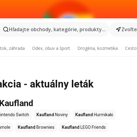
Hľadajte obchody, kategórie, produkty...
Zvoľt
tok, záhrada
Odev, obuv a šport
Drogéria, kozmetika
Cesto
cia - aktuálny leták
 Kaufland
intendo Switch
Kaufland
Noviny
Kaufland
Hurmikaki
amole
Kaufland
Brownies
Kaufland
LEGO Friends