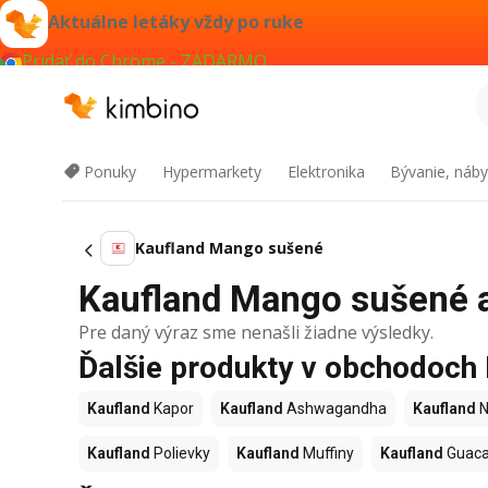
Aktuálne letáky vždy po ruke
Pridať do Chrome - ZADARMO
Ponuky
Hypermarkety
Elektronika
Bývanie, náby
Kaufland Mango sušené
Kaufland Mango sušené ak
Pre daný výraz sme nenašli žiadne výsledky.
Ďalšie produkty v obchodoch
Kaufland
Kapor
Kaufland
Ashwagandha
Kaufland
N
Kaufland
Polievky
Kaufland
Muffiny
Kaufland
Guac