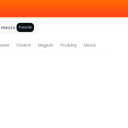
e mesto
Potvrdiť
vanie
Ostatné
Magazín
Produkty
Mestá