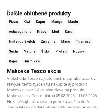
Ďalšie obľúbené produkty
Pizza
Kiwi
Kapor
Mango
Maslo
Ashwagandha
Krúpy
Med
Káva
Nintendo Switch
Zmrzlina
Mäso
Tiramisu
Sushi
Matcha
Šišky
Protein
Noviny
Rajec
Hurmikaki
Makovka Tesco akcia
V obchode Tesco nájdete pestrú ponuku tovarov.
Navyše, tento týždeň tu nakúpite aj produkt
Makovka v akcii! Aktuálna zľava na produkt
Makovka je v Tesco platná 05.08.2026 - 11.08.2026.
Nezmeškajte túto skvelú ponuku a ušetrite. V
Tesco letáku nájdete okrem obľúbeného produktu