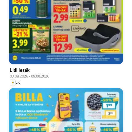
Lidl leták
03.08.2026
-
09.08.2026
Lidl