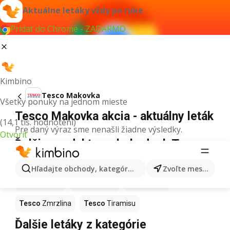
Aktuálne letáky vždy po ruke
Pridať do Chrome - ZADARMO
Kimbino
Tesco Makovka
Všetky ponuky na jednom mieste
Tesco Makovka akcia - aktuálny leták
(14,1 tis. hodnotení)
Pre daný výraz sme nenašli žiadne výsledky.
Otvoriť
Ďalšie produkty v obchodoch Tesco
Tesco
Pizza
Tesco
Kiwi
Tesco
Mango
Hľadajte obchody, kategórie, produkty...
Zvoľte mesto
Tesco
Maslo
Tesco
Krúpy
Tesco
Med
Tesco
Zmrzlina
Tesco
Tiramisu
Ďalšie letáky z kategórie