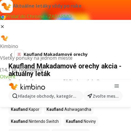
Aktuálne letáky vždy po ruke
Pridať do Chrome - ZADARMO
Kimbino
Kaufland Makadamové orechy
Všetky ponuky na jednom mieste
Kaufland Makadamové orechy akcia -
(14,1 tis. hodnotení)
aktuálny leták
Otvoriť
Pre daný výraz sme nenašli žiadne výsledky.
Ďalšie produkty v obchodoch
Hľadajte obchody, kategórie, produkty...
Zvoľte mesto
Kaufland
Kaufland
Kapor
Kaufland
Ashwagandha
Kaufland
Nintendo Switch
Kaufland
Noviny