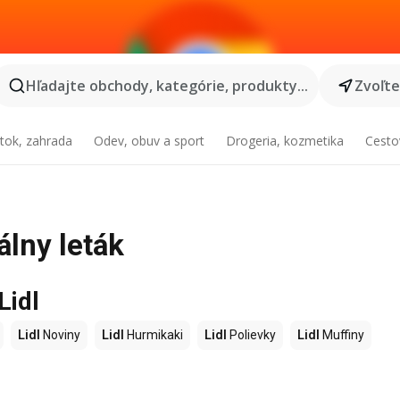
Hľadajte obchody, kategórie, produkty...
Zvoľt
tok, zahrada
Odev, obuv a sport
Drogeria, kozmetika
Cesto
álny leták
Lidl
Lidl
Noviny
Lidl
Hurmikaki
Lidl
Polievky
Lidl
Muffiny