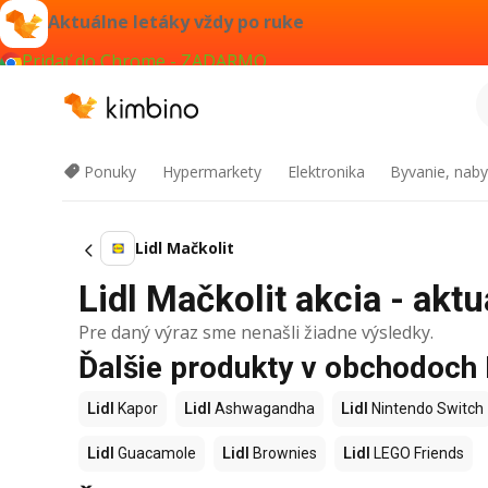
Aktuálne letáky vždy po ruke
Pridať do Chrome - ZADARMO
Ponuky
Hypermarkety
Elektronika
Byvanie, naby
Lidl Mačkolit
Lidl Mačkolit akcia - aktu
Pre daný výraz sme nenašli žiadne výsledky.
Ďalšie produkty v obchodoch 
Lidl
Kapor
Lidl
Ashwagandha
Lidl
Nintendo Switch
Lidl
Guacamole
Lidl
Brownies
Lidl
LEGO Friends