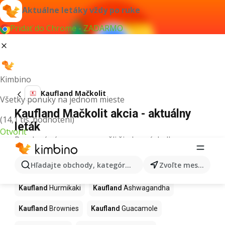
Aktuálne letáky vždy po ruke
Pridať do Chrome - ZADARMO
Kimbino
Kaufland Mačkolit
Všetky ponuky na jednom mieste
Kaufland Mačkolit akcia - aktuálny
(14,1 tis. hodnotení)
leták
Otvoriť
Pre daný výraz sme nenašli žiadne výsledky.
Ďalšie produkty v obchodoch
Hľadajte obchody, kategórie, produkty...
Zvoľte mesto
Kaufland
Kaufland
Hurmikaki
Kaufland
Ashwagandha
Kaufland
Brownies
Kaufland
Guacamole