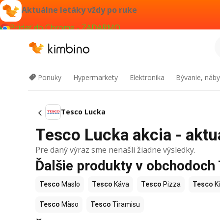
Aktuálne letáky vždy po ruke
Pridať do Chrome - ZADARMO
Ponuky
Hypermarkety
Elektronika
Bývanie, náby
Tesco Lucka
Tesco Lucka akcia - aktu
Pre daný výraz sme nenašli žiadne výsledky.
Ďalšie produkty v obchodoch
Tesco
Maslo
Tesco
Káva
Tesco
Pizza
Tesco
Ki
Tesco
Mäso
Tesco
Tiramisu