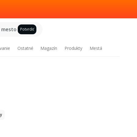
e mesto
Potvrdiť
vanie
Ostatné
Magazín
Produkty
Mestá
y