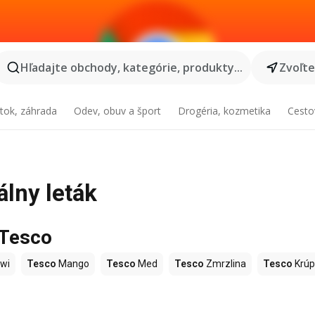
Hľadajte obchody, kategórie, produkty...
Zvoľt
tok, záhrada
Odev, obuv a šport
Drogéria, kozmetika
Cesto
álny leták
 Tesco
wi
Tesco
Mango
Tesco
Med
Tesco
Zmrzlina
Tesco
Krúp