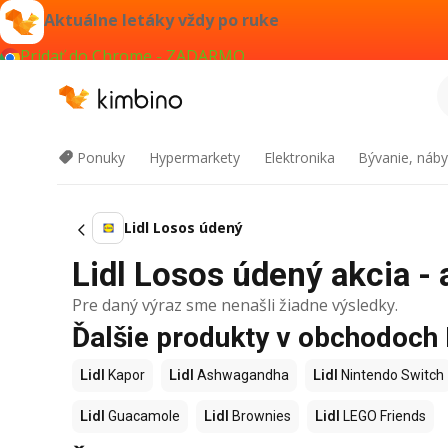
Aktuálne letáky vždy po ruke
Pridať do Chrome - ZADARMO
Ponuky
Hypermarkety
Elektronika
Bývanie, náby
Lidl Losos údený
Lidl Losos údený akcia - 
Pre daný výraz sme nenašli žiadne výsledky.
Ďalšie produkty v obchodoch 
Lidl
Kapor
Lidl
Ashwagandha
Lidl
Nintendo Switch
Lidl
Guacamole
Lidl
Brownies
Lidl
LEGO Friends