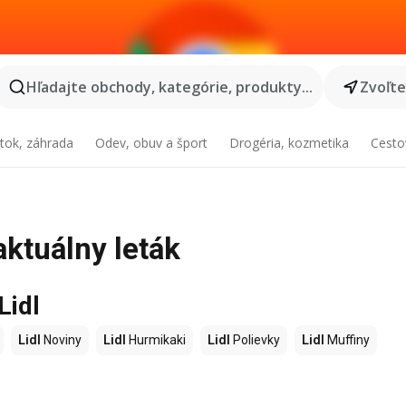
Hľadajte obchody, kategórie, produkty...
Zvoľt
tok, záhrada
Odev, obuv a šport
Drogéria, kozmetika
Cesto
aktuálny leták
Lidl
Lidl
Noviny
Lidl
Hurmikaki
Lidl
Polievky
Lidl
Muffiny