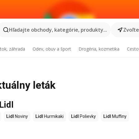
Hľadajte obchody, kategórie, produkty...
Zvoľt
tok, záhrada
Odev, obuv a šport
Drogéria, kozmetika
Cesto
ktuálny leták
Lidl
Lidl
Noviny
Lidl
Hurmikaki
Lidl
Polievky
Lidl
Muffiny