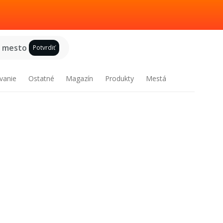
e mesto
Potvrdiť
vanie
Ostatné
Magazín
Produkty
Mestá