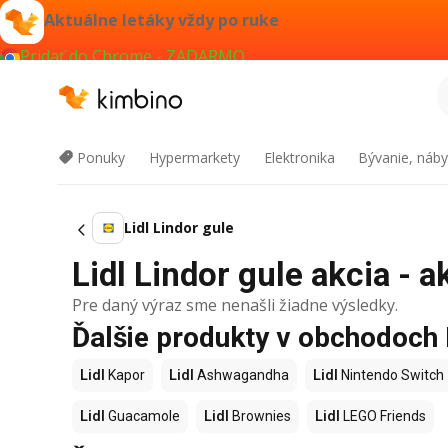
Aktuálne letáky vždy po ruke
Pridať do Chrome - ZADARMO
Ponuky
Hypermarkety
Elektronika
Bývanie, náby
Lidl Lindor gule
Lidl Lindor gule akcia - a
Pre daný výraz sme nenašli žiadne výsledky.
Ďalšie produkty v obchodoch 
Lidl
Kapor
Lidl
Ashwagandha
Lidl
Nintendo Switch
Lidl
Guacamole
Lidl
Brownies
Lidl
LEGO Friends