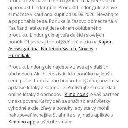
produktov v zľave a tento týždeň tu nájdete v akcii
aj produkt Lindor gule. Produkt Lindor gule v zľave
si môžete v Kaufland kúpiť od 06.08.2026. Neváhajte
a poponáhľajte sa. Ponuka je časovo obmedzená. V
Kaufland letáku nájdete okrem obľúbeného
produktu Lindor gule aj veľa ďalších skvelých
ponúk. Objavte aj tohtotýždňovú akciu na
Kapor
,
Ashwagandha
,
Nintendo Switch
,
Noviny
a
Hurmikaki
.
Produkt Lindor gule nájdete v zľave aj v ďalších
obchodoch. Ak chcete zistiť, kto ponúka najlepšiu
cenu počas tohto alebo budúceho týždňa, pozrite si
aj ďalšie letáky z kategórie. Prelistujte si napríklad
online letáky z obchodov .
Kimbino.sk
je váš partner
v nakupovaní. Každý deň sa snaží zbierať všetky
výhodné akcie, zľavy a ponuky, aby ste vy mohli
nakupovať lacnejšie. Stiahnite si aj našu aplikáciu
Kimbino app
a ušetrite s nami.