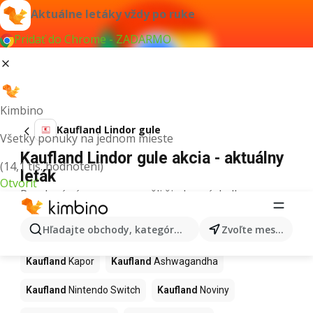
Aktuálne letáky vždy po ruke
Pridať do Chrome - ZADARMO
Kimbino
Kaufland Lindor gule
Všetky ponuky na jednom mieste
Kaufland Lindor gule akcia - aktuálny
(14,1 tis. hodnotení)
leták
Otvoriť
Pre daný výraz sme nenašli žiadne výsledky.
Ďalšie produkty v obchodoch
Hľadajte obchody, kategórie, produkty...
Zvoľte mesto
Kaufland
Kaufland
Kapor
Kaufland
Ashwagandha
Kaufland
Nintendo Switch
Kaufland
Noviny