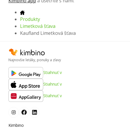
Kimbino app
a ušetrite s nami.
Produkty
Limetková šťava
Kaufland Limetková šťava
Najnovšie letáky, ponuky a zľavy
Stiahnuť v
Stiahnuť v
Stiahnuť v
Kimbino