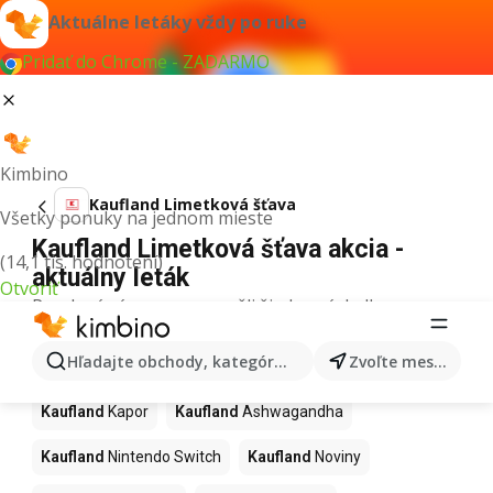
Aktuálne letáky vždy po ruke
Pridať do Chrome - ZADARMO
Kimbino
Kaufland Limetková šťava
Všetky ponuky na jednom mieste
Kaufland Limetková šťava akcia -
(14,1 tis. hodnotení)
aktuálny leták
Otvoriť
Pre daný výraz sme nenašli žiadne výsledky.
Ďalšie produkty v obchodoch
Hľadajte obchody, kategórie, produkty...
Zvoľte mesto
Kaufland
Kaufland
Kapor
Kaufland
Ashwagandha
Kaufland
Nintendo Switch
Kaufland
Noviny