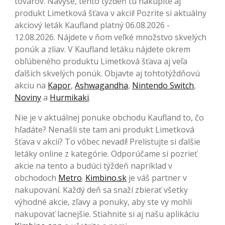
tovarov. Navyše, tento týždeň tu nakúpite aj
produkt Limetková šťava v akcii! Pozrite si aktuálny
akciový leták Kaufland platný 06.08.2026 -
12.08.2026. Nájdete v ňom veľké množstvo skvelých
ponúk a zliav. V Kaufland letáku nájdete okrem
obľúbeného produktu Limetková šťava aj veľa
ďalších skvelých ponúk. Objavte aj tohtotýždňovú
akciu na
Kapor
,
Ashwagandha
,
Nintendo Switch
,
Noviny
a
Hurmikaki
.
Nie je v aktuálnej ponuke obchodu Kaufland to, čo
hľadáte? Nenašli ste tam ani produkt Limetková
šťava v akcii? To vôbec nevadí! Prelistujte si ďalšie
letáky online z kategórie. Odporúčame si pozrieť
akcie na tento a budúci týždeň napríklad v
obchodoch
Metro
.
Kimbino.sk
je váš partner v
nakupovaní. Každý deň sa snaží zbierať všetky
výhodné akcie, zľavy a ponuky, aby ste vy mohli
nakupovať lacnejšie. Stiahnite si aj našu aplikáciu