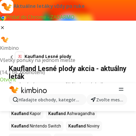
Aktuálne letáky vždy po ruke
Pridať do Chrome - ZADARMO
Kimbino
Kaufland Lesné plody
Všetky ponuky na jednom mieste
Kaufland Lesné plody akcia - aktuálny
(14,1 tis. hodnotení)
leták
Otvoriť
Pre daný výraz sme nenašli žiadne výsledky.
Ďalšie produkty v obchodoch
Hľadajte obchody, kategórie, produkty...
Zvoľte mesto
Kaufland
Kaufland
Kapor
Kaufland
Ashwagandha
Kaufland
Nintendo Switch
Kaufland
Noviny