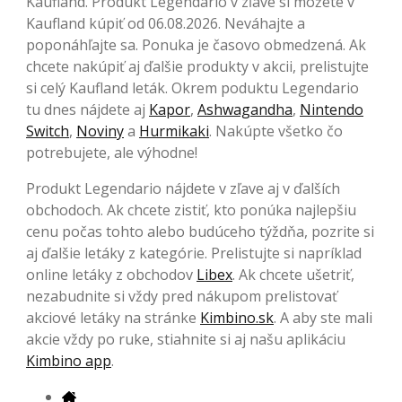
Kaufland. Produkt Legendario v zľave si môžete v
Kaufland kúpiť od 06.08.2026. Neváhajte a
poponáhľajte sa. Ponuka je časovo obmedzená. Ak
chcete nakúpiť aj ďalšie produkty v akcii, prelistujte
si celý Kaufland leták. Okrem poduktu Legendario
tu dnes nájdete aj
Kapor
,
Ashwagandha
,
Nintendo
Switch
,
Noviny
a
Hurmikaki
. Nakúpte všetko čo
potrebujete, ale výhodne!
Produkt Legendario nájdete v zľave aj v ďalších
obchodoch. Ak chcete zistiť, kto ponúka najlepšiu
cenu počas tohto alebo budúceho týždňa, pozrite si
aj ďalšie letáky z kategórie. Prelistujte si napríklad
online letáky z obchodov
Libex
. Ak chcete ušetriť,
nezabudnite si vždy pred nákupom prelistovať
akciové letáky na stránke
Kimbino.sk
. A aby ste mali
akcie vždy po ruke, stiahnite si aj našu aplikáciu
Kimbino app
.