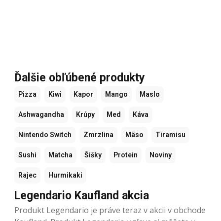
Ďalšie obľúbené produkty
Pizza
Kiwi
Kapor
Mango
Maslo
Ashwagandha
Krúpy
Med
Káva
Nintendo Switch
Zmrzlina
Mäso
Tiramisu
Sushi
Matcha
Šišky
Protein
Noviny
Rajec
Hurmikaki
Legendario Kaufland akcia
Produkt Legendario je práve teraz v akcii v obchode