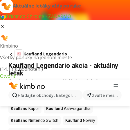
Aktuálne letáky vždy po ruke
Pridať do Chrome - ZADARMO
Kimbino
Kaufland Legendario
Všetky ponuky na jednom mieste
Kaufland Legendario akcia - aktuálny
(14,1 tis. hodnotení)
leták
Otvoriť
Pre daný výraz sme nenašli žiadne výsledky.
Ďalšie produkty v obchodoch
Hľadajte obchody, kategórie, produkty...
Zvoľte mesto
Kaufland
Kaufland
Kapor
Kaufland
Ashwagandha
Kaufland
Nintendo Switch
Kaufland
Noviny