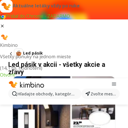
Aktuálne letáky vždy po ruke
Pridať do Chrome - ZADARMO
Kimbino
Led pásik
Všetky ponuky na jednom mieste
Led pásik v akcii - všetky akcie a
(14,1 tis. hodnotení)
zľavy
Otvoriť
Hľadajte obchody, kategórie, produkty...
Zvoľte mesto