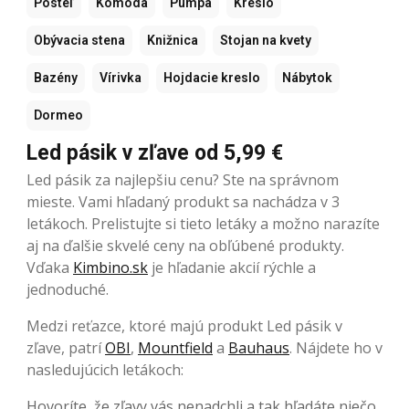
Posteľ
Komoda
Pumpa
Kreslo
Obývacia stena
Knižnica
Stojan na kvety
Bazény
Vírivka
Hojdacie kreslo
Nábytok
Dormeo
Led pásik v zľave od 5,99 €
Led pásik za najlepšiu cenu? Ste na správnom
mieste. Vami hľadaný produkt sa nachádza v 3
letákoch. Prelistujte si tieto letáky a možno narazíte
aj na ďalšie skvelé ceny na obľúbené produkty.
Vďaka
Kimbino.sk
je hľadanie akcií rýchle a
jednoduché.
Medzi reťazce, ktoré majú produkt Led pásik v
zľave, patrí
OBI
,
Mountfield
a
Bauhaus
. Nájdete ho v
nasledujúcich letákoch:
Hovoríte, že zľavy vás nenadchli a tak hľadáte niečo