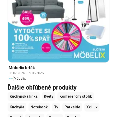
Möbelix leták
06.07.2026
-
09.08.2026
Möbelix
Ďalšie obľúbené produkty
Kuchynská linka
Kvety
Konferenčný stolík
Kuchyňa
Notebook
Tv
Parkside
Xxl lux