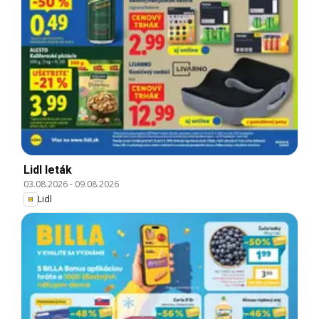
Lidl leták
03.08.2026
-
09.08.2026
Lidl