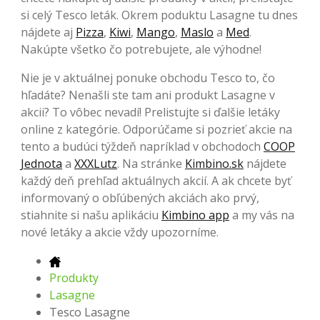
si celý Tesco leták. Okrem poduktu Lasagne tu dnes
nájdete aj
Pizza
,
Kiwi
,
Mango
,
Maslo
a
Med
.
Nakúpte všetko čo potrebujete, ale výhodne!
Nie je v aktuálnej ponuke obchodu Tesco to, čo
hľadáte? Nenašli ste tam ani produkt Lasagne v
akcii? To vôbec nevadí! Prelistujte si ďalšie letáky
online z kategórie. Odporúčame si pozrieť akcie na
tento a budúci týždeň napríklad v obchodoch
COOP
Jednota
a
XXXLutz
. Na stránke
Kimbino.sk
nájdete
každý deň prehľad aktuálnych akcií. A ak chcete byť
informovaný o obľúbených akciách ako prvý,
stiahnite si našu aplikáciu
Kimbino app
a my vás na
nové letáky a akcie vždy upozorníme.
Produkty
Lasagne
Tesco Lasagne