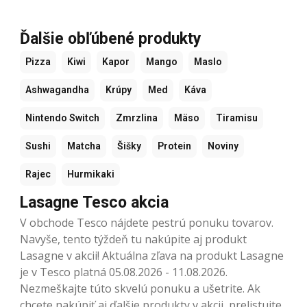
Ďalšie obľúbené produkty
Pizza
Kiwi
Kapor
Mango
Maslo
Ashwagandha
Krúpy
Med
Káva
Nintendo Switch
Zmrzlina
Mäso
Tiramisu
Sushi
Matcha
Šišky
Protein
Noviny
Rajec
Hurmikaki
Lasagne Tesco akcia
V obchode Tesco nájdete pestrú ponuku tovarov.
Navyše, tento týždeň tu nakúpite aj produkt
Lasagne v akcii! Aktuálna zľava na produkt Lasagne
je v Tesco platná 05.08.2026 - 11.08.2026.
Nezmeškajte túto skvelú ponuku a ušetrite. Ak
chcete nakúpiť aj ďalšie produkty v akcii, prelistujte