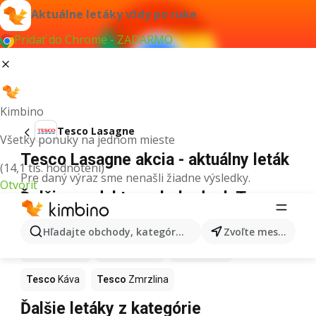
Aktuálne letáky vždy po ruke
Pridať do Chrome - ZADARMO
Kimbino
Tesco Lasagne
Všetky ponuky na jednom mieste
Tesco Lasagne akcia - aktuálny leták
(14,1 tis. hodnotení)
Pre daný výraz sme nenašli žiadne výsledky.
Otvoriť
Ďalšie produkty v obchodoch Tesco
Tesco
Pizza
Tesco
Kiwi
Tesco
Mango
Hľadajte obchody, kategórie, produkty...
Zvoľte mesto
Tesco
Maslo
Tesco
Krúpy
Tesco
Med
Tesco
Káva
Tesco
Zmrzlina
Ďalšie letáky z kategórie