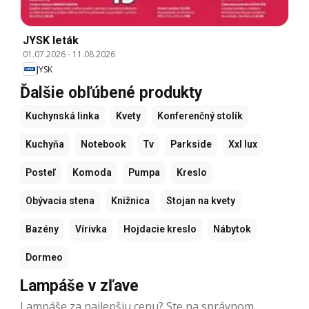
JYSK leták
01.07.2026
-
11.08.2026
JYSK
Ďalšie obľúbené produkty
Kuchynská linka
Kvety
Konferenčný stolík
Kuchyňa
Notebook
Tv
Parkside
Xxl lux
Posteľ
Komoda
Pumpa
Kreslo
Obývacia stena
Knižnica
Stojan na kvety
Bazény
Vírivka
Hojdacie kreslo
Nábytok
Dormeo
Lampáše v zľave
Lampáše za najlepšiu cenu? Ste na správnom