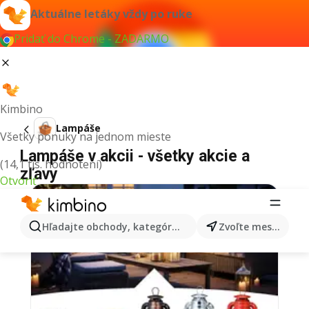
Aktuálne letáky vždy po ruke
Pridať do Chrome - ZADARMO
Kimbino
Lampáše
Všetky ponuky na jednom mieste
Lampáše v akcii - všetky akcie a
(14,1 tis. hodnotení)
zľavy
Otvoriť
Hľadajte obchody, kategórie, produkty...
Zvoľte mesto