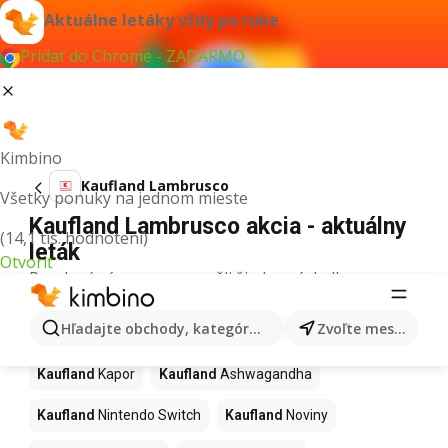
Aktuálne letáky vždy po ruke
Pridať do Chrome - ZADARMO
Kimbino
Kaufland Lambrusco
Všetky ponuky na jednom mieste
Kaufland Lambrusco akcia - aktuálny
(14,1 tis. hodnotení)
leták
Otvoriť
Pre daný výraz sme nenašli žiadne výsledky.
Ďalšie produkty v obchodoch
Hľadajte obchody, kategórie, produkty...
Zvoľte mesto
Kaufland
Kaufland
Kapor
Kaufland
Ashwagandha
Kaufland
Nintendo Switch
Kaufland
Noviny