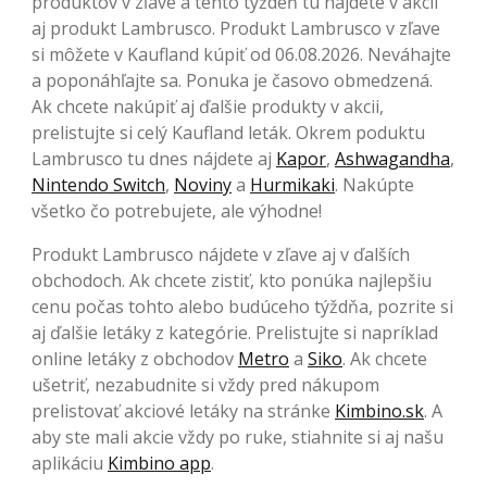
produktov v zľave a tento týždeň tu nájdete v akcii
aj produkt Lambrusco. Produkt Lambrusco v zľave
si môžete v Kaufland kúpiť od 06.08.2026. Neváhajte
a poponáhľajte sa. Ponuka je časovo obmedzená.
Ak chcete nakúpiť aj ďalšie produkty v akcii,
prelistujte si celý Kaufland leták. Okrem poduktu
Lambrusco tu dnes nájdete aj
Kapor
,
Ashwagandha
,
Nintendo Switch
,
Noviny
a
Hurmikaki
. Nakúpte
všetko čo potrebujete, ale výhodne!
Produkt Lambrusco nájdete v zľave aj v ďalších
obchodoch. Ak chcete zistiť, kto ponúka najlepšiu
cenu počas tohto alebo budúceho týždňa, pozrite si
aj ďalšie letáky z kategórie. Prelistujte si napríklad
online letáky z obchodov
Metro
a
Siko
. Ak chcete
ušetriť, nezabudnite si vždy pred nákupom
prelistovať akciové letáky na stránke
Kimbino.sk
. A
aby ste mali akcie vždy po ruke, stiahnite si aj našu
aplikáciu
Kimbino app
.