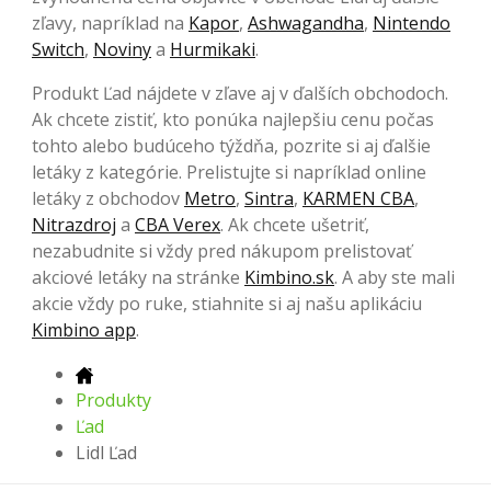
zľavy, napríklad na
Kapor
,
Ashwagandha
,
Nintendo
Switch
,
Noviny
a
Hurmikaki
.
Produkt Ľad nájdete v zľave aj v ďalších obchodoch.
Ak chcete zistiť, kto ponúka najlepšiu cenu počas
tohto alebo budúceho týždňa, pozrite si aj ďalšie
letáky z kategórie. Prelistujte si napríklad online
letáky z obchodov
Metro
,
Sintra
,
KARMEN CBA
,
Nitrazdroj
a
CBA Verex
. Ak chcete ušetriť,
nezabudnite si vždy pred nákupom prelistovať
akciové letáky na stránke
Kimbino.sk
. A aby ste mali
akcie vždy po ruke, stiahnite si aj našu aplikáciu
Kimbino app
.
Produkty
Ľad
Lidl Ľad