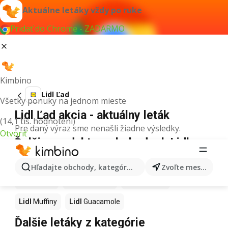
Aktuálne letáky vždy po ruke
Pridať do Chrome - ZADARMO
Kimbino
Lidl Ľad
Všetky ponuky na jednom mieste
Lidl Ľad akcia - aktuálny leták
(14,1 tis. hodnotení)
Pre daný výraz sme nenašli žiadne výsledky.
Otvoriť
Ďalšie produkty v obchodoch Lidl
Lidl
Kapor
Lidl
Ashwagandha
Lidl
Nintendo Switch
Hľadajte obchody, kategórie, produkty...
Zvoľte mesto
Lidl
Noviny
Lidl
Hurmikaki
Lidl
Polievky
Lidl
Muffiny
Lidl
Guacamole
Ďalšie letáky z kategórie