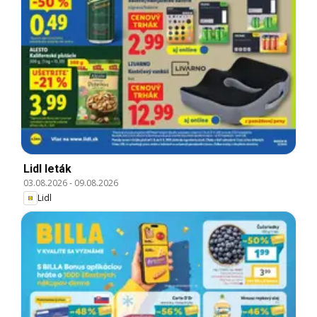
Lidl leták
03.08.2026
-
09.08.2026
Lidl