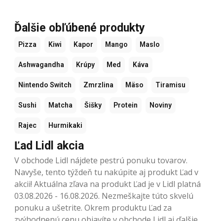
Ďalšie obľúbené produkty
Pizza
Kiwi
Kapor
Mango
Maslo
Ashwagandha
Krúpy
Med
Káva
Nintendo Switch
Zmrzlina
Mäso
Tiramisu
Sushi
Matcha
Šišky
Protein
Noviny
Rajec
Hurmikaki
Ľad Lidl akcia
V obchode Lidl nájdete pestrú ponuku tovarov.
Navyše, tento týždeň tu nakúpite aj produkt Ľad v
akcii! Aktuálna zľava na produkt Ľad je v Lidl platná
03.08.2026 - 16.08.2026. Nezmeškajte túto skvelú
ponuku a ušetrite. Okrem produktu Ľad za
zvýhodnenú cenu objavíte v obchode Lidl aj ďalšie