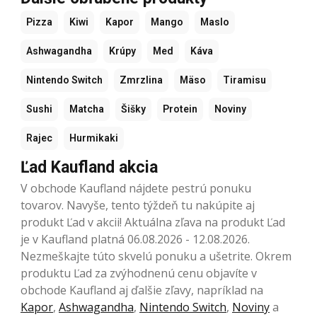
Pizza
Kiwi
Kapor
Mango
Maslo
Ashwagandha
Krúpy
Med
Káva
Nintendo Switch
Zmrzlina
Mäso
Tiramisu
Sushi
Matcha
Šišky
Protein
Noviny
Rajec
Hurmikaki
Ľad Kaufland akcia
V obchode Kaufland nájdete pestrú ponuku
tovarov. Navyše, tento týždeň tu nakúpite aj
produkt Ľad v akcii! Aktuálna zľava na produkt Ľad
je v Kaufland platná 06.08.2026 - 12.08.2026.
Nezmeškajte túto skvelú ponuku a ušetrite. Okrem
produktu Ľad za zvýhodnenú cenu objavíte v
obchode Kaufland aj ďalšie zľavy, napríklad na
Kapor
,
Ashwagandha
,
Nintendo Switch
,
Noviny
a