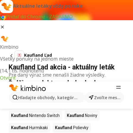
Aktuálne letáky vždy po ruke
Pridať do Chrome - ZADARMO
Kimbino
Kaufland Ľad
Všetky ponuky na jednom mieste
Kaufland Ľad akcia - aktuálny leták
(14,1 tis. hodnotení)
Pre daný výraz sme nenašli žiadne výsledky.
Otvoriť
Ďalšie produkty v obchodoch
Kaufland
Hľadajte obchody, kategórie, produkty...
Zvoľte mesto
Kaufland
Kapor
Kaufland
Ashwagandha
Kaufland
Nintendo Switch
Kaufland
Noviny
Kaufland
Hurmikaki
Kaufland
Polievky