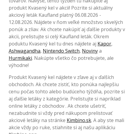
tovarov. Navyše, tento týždeň tu nakúpite aj
produkt Kvasený kel v akcii! Pozrite si aktuálny
akciový leták Kaufland platný 06.08.2026 -
12.08.2026. Nájdete v ňom veľké množstvo skvelých
ponúk a zliav. Ak chcete nakúpiť aj ďalšie produkty v
akcii, prelistujte si celý Kaufland leták. Okrem
poduktu Kvasený kel tu dnes nájdete aj
Kapor
,
Ashwagandha
,
Nintendo Switch
,
Noviny
a
Hurmikaki
. Nakúpte všetko čo potrebujete, ale
výhodne!
Produkt Kvasený kel nájdete v zľave aj v ďalších
obchodoch. Ak chcete zistiť, kto ponúka najlepšiu
cenu počas tohto alebo budúceho týždňa, pozrite si
aj ďalšie letáky z kategórie. Prelistujte si napríklad
online letáky z obchodov . Ak chcete ušetriť,
nezabudnite si vždy pred nákupom prelistovať
akciové letáky na stránke
Kimbino.sk
. A aby ste mali
akcie vždy po ruke, stiahnite si aj našu aplikáciu