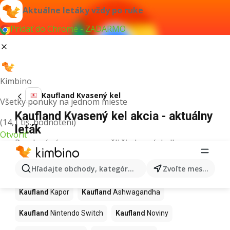
Aktuálne letáky vždy po ruke
Pridať do Chrome - ZADARMO
Kimbino
Kaufland Kvasený kel
Všetky ponuky na jednom mieste
Kaufland Kvasený kel akcia - aktuálny
(14,1 tis. hodnotení)
leták
Otvoriť
Pre daný výraz sme nenašli žiadne výsledky.
Ďalšie produkty v obchodoch
Hľadajte obchody, kategórie, produkty...
Zvoľte mesto
Kaufland
Kaufland
Kapor
Kaufland
Ashwagandha
Kaufland
Nintendo Switch
Kaufland
Noviny