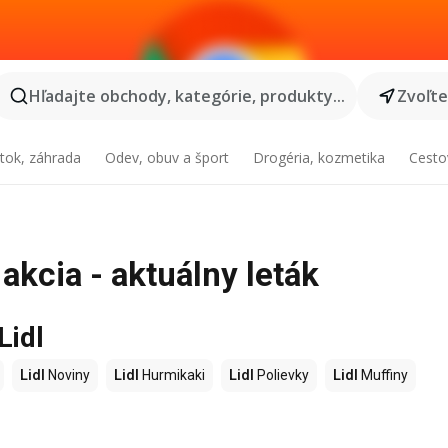
Hľadajte obchody, kategórie, produkty...
Zvoľt
tok, záhrada
Odev, obuv a šport
Drogéria, kozmetika
Cesto
akcia - aktuálny leták
Lidl
Lidl
Noviny
Lidl
Hurmikaki
Lidl
Polievky
Lidl
Muffiny