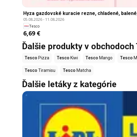
Hyza gazdovské kuracie rezne, chladené, balené,
05.08.2026
-
11.08.2026
Tesco
6,69 €
Ďalšie produkty v obchodoch
Tesco
Pizza
Tesco
Kiwi
Tesco
Mango
Tesco
M
Tesco
Tiramisu
Tesco
Matcha
Ďalšie letáky z kategórie