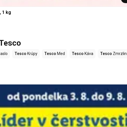
 1 kg
 Tesco
aslo
Tesco
Krúpy
Tesco
Med
Tesco
Káva
Tesco
Zmrzlin