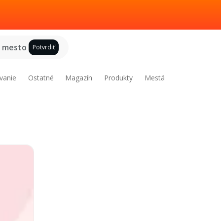
e mesto
Potvrdiť
vanie
Ostatné
Magazín
Produkty
Mestá