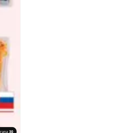
trana
30