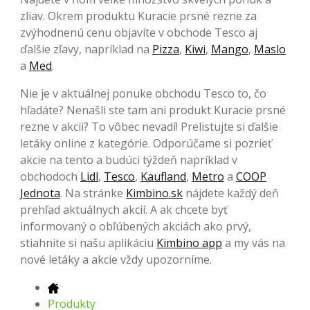
zliav. Okrem produktu Kuracie prsné rezne za
zvýhodnenú cenu objavíte v obchode Tesco aj
ďalšie zľavy, napríklad na
Pizza
,
Kiwi
,
Mango
,
Maslo
a
Med
.
Nie je v aktuálnej ponuke obchodu Tesco to, čo
hľadáte? Nenašli ste tam ani produkt Kuracie prsné
rezne v akcii? To vôbec nevadí! Prelistujte si ďalšie
letáky online z kategórie. Odporúčame si pozrieť
akcie na tento a budúci týždeň napríklad v
obchodoch
Lidl
,
Tesco
,
Kaufland
,
Metro
a
COOP
Jednota
. Na stránke
Kimbino.sk
nájdete každý deň
prehľad aktuálnych akcií. A ak chcete byť
informovaný o obľúbených akciách ako prvý,
stiahnite si našu aplikáciu
Kimbino app
a my vás na
nové letáky a akcie vždy upozorníme.
Produkty