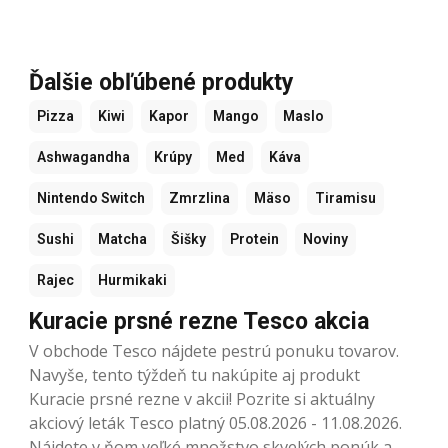
Ďalšie obľúbené produkty
Pizza
Kiwi
Kapor
Mango
Maslo
Ashwagandha
Krúpy
Med
Káva
Nintendo Switch
Zmrzlina
Mäso
Tiramisu
Sushi
Matcha
Šišky
Protein
Noviny
Rajec
Hurmikaki
Kuracie prsné rezne Tesco akcia
V obchode Tesco nájdete pestrú ponuku tovarov.
Navyše, tento týždeň tu nakúpite aj produkt
Kuracie prsné rezne v akcii! Pozrite si aktuálny
akciový leták Tesco platný 05.08.2026 - 11.08.2026.
Nájdete v ňom veľké množstvo skvelých ponúk a