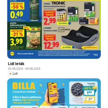
Lidl leták
03.08.2026
-
09.08.2026
Lidl