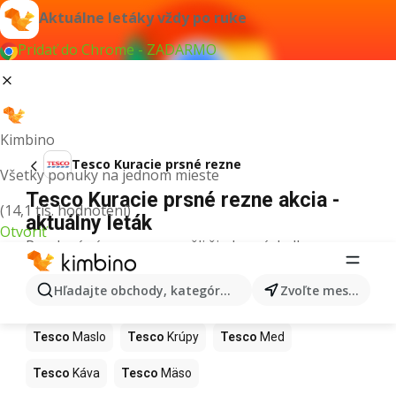
Aktuálne letáky vždy po ruke
Pridať do Chrome - ZADARMO
Kimbino
Tesco Kuracie prsné rezne
Všetky ponuky na jednom mieste
Tesco Kuracie prsné rezne akcia -
(14,1 tis. hodnotení)
aktuálny leták
Otvoriť
Pre daný výraz sme nenašli žiadne výsledky.
Ďalšie produkty v obchodoch Tesco
Hľadajte obchody, kategórie, produkty...
Zvoľte mesto
Tesco
Pizza
Tesco
Kiwi
Tesco
Mango
Tesco
Maslo
Tesco
Krúpy
Tesco
Med
Tesco
Káva
Tesco
Mäso