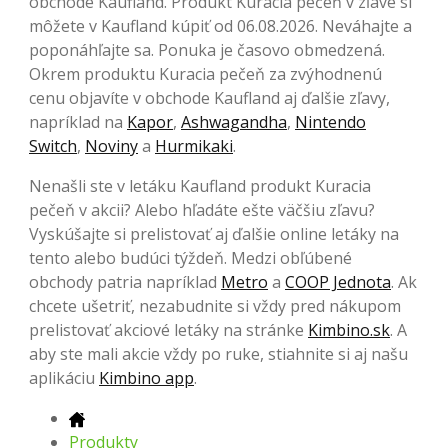
obchode Kaufland. Produkt Kuracia pečeň v zľave si
môžete v Kaufland kúpiť od 06.08.2026. Neváhajte a
poponáhľajte sa. Ponuka je časovo obmedzená.
Okrem produktu Kuracia pečeň za zvýhodnenú
cenu objavíte v obchode Kaufland aj ďalšie zľavy,
napríklad na
Kapor
,
Ashwagandha
,
Nintendo
Switch
,
Noviny
a
Hurmikaki
.
Nenašli ste v letáku Kaufland produkt Kuracia
pečeň v akcii? Alebo hľadáte ešte väčšiu zľavu?
Vyskúšajte si prelistovať aj ďalšie online letáky na
tento alebo budúci týždeň. Medzi obľúbené
obchody patria napríklad
Metro
a
COOP Jednota
. Ak
chcete ušetriť, nezabudnite si vždy pred nákupom
prelistovať akciové letáky na stránke
Kimbino.sk
. A
aby ste mali akcie vždy po ruke, stiahnite si aj našu
aplikáciu
Kimbino app
.
Produkty