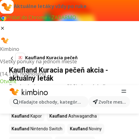
Aktuálne letáky vždy po ruke
Pridať do Chrome - ZADARMO
Kimbino
Kaufland Kuracia pečeň
Všetky ponuky na jednom mieste
Kaufland Kuracia pečeň akcia -
(14,1 tis. hodnotení)
aktuálny leták
Otvoriť
Pre daný výraz sme nenašli žiadne výsledky.
Ďalšie produkty v obchodoch
Hľadajte obchody, kategórie, produkty...
Zvoľte mesto
Kaufland
Kaufland
Kapor
Kaufland
Ashwagandha
Kaufland
Nintendo Switch
Kaufland
Noviny