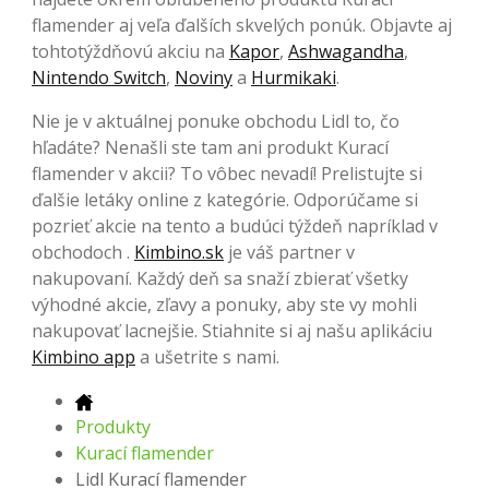
flamender aj veľa ďalších skvelých ponúk. Objavte aj
tohtotýždňovú akciu na
Kapor
,
Ashwagandha
,
Nintendo Switch
,
Noviny
a
Hurmikaki
.
Nie je v aktuálnej ponuke obchodu Lidl to, čo
hľadáte? Nenašli ste tam ani produkt Kurací
flamender v akcii? To vôbec nevadí! Prelistujte si
ďalšie letáky online z kategórie. Odporúčame si
pozrieť akcie na tento a budúci týždeň napríklad v
obchodoch .
Kimbino.sk
je váš partner v
nakupovaní. Každý deň sa snaží zbierať všetky
výhodné akcie, zľavy a ponuky, aby ste vy mohli
nakupovať lacnejšie. Stiahnite si aj našu aplikáciu
Kimbino app
a ušetrite s nami.
Produkty
Kurací flamender
Lidl Kurací flamender