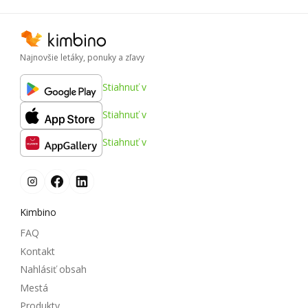
Najnovšie letáky, ponuky a zľavy
Stiahnuť v
Stiahnuť v
Stiahnuť v
Kimbino
FAQ
Kontakt
Nahlásiť obsah
Mestá
Produkty