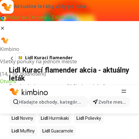
Aktuálne letáky vždy po ruke
Pridať do Chrome - ZADARMO
Kimbino
Lidl Kurací flamender
Všetky ponuky na jednom mieste
Lidl Kurací flamender akcia - aktuálny
(14,1 tis. hodnotení)
leták
Otvoriť
Pre daný výraz sme nenašli žiadne výsledky.
Ďalšie produkty v obchodoch Lidl
Hľadajte obchody, kategórie, produkty...
Zvoľte mesto
Lidl
Kapor
Lidl
Ashwagandha
Lidl
Nintendo Switch
Lidl
Noviny
Lidl
Hurmikaki
Lidl
Polievky
Lidl
Muffiny
Lidl
Guacamole