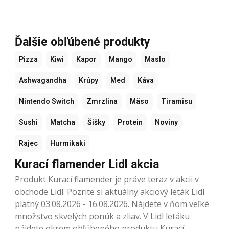
Ďalšie obľúbené produkty
Pizza
Kiwi
Kapor
Mango
Maslo
Ashwagandha
Krúpy
Med
Káva
Nintendo Switch
Zmrzlina
Mäso
Tiramisu
Sushi
Matcha
Šišky
Protein
Noviny
Rajec
Hurmikaki
Kurací flamender Lidl akcia
Produkt Kurací flamender je práve teraz v akcii v
obchode Lidl. Pozrite si aktuálny akciový leták Lidl
platný 03.08.2026 - 16.08.2026. Nájdete v ňom veľké
množstvo skvelých ponúk a zliav. V Lidl letáku
nájdete okrem obľúbeného produktu Kurací