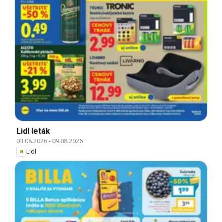
Lidl leták
03.08.2026
-
09.08.2026
Lidl