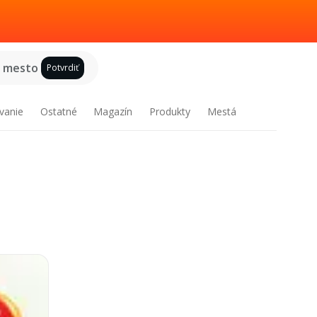
e mesto
Potvrdiť
vanie
Ostatné
Magazín
Produkty
Mestá