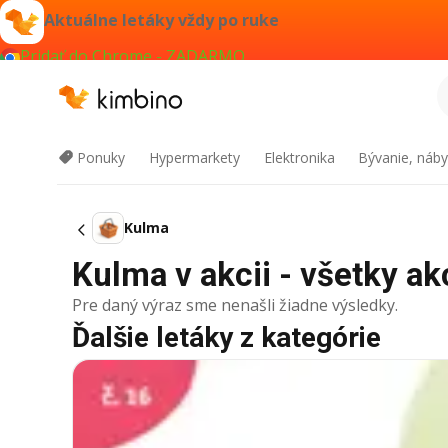
Aktuálne letáky vždy po ruke
Pridať do Chrome - ZADARMO
Ponuky
Hypermarkety
Elektronika
Bývanie, náby
Kulma
Kulma v akcii - všetky ak
Pre daný výraz sme nenašli žiadne výsledky.
Ďalšie letáky z kategórie