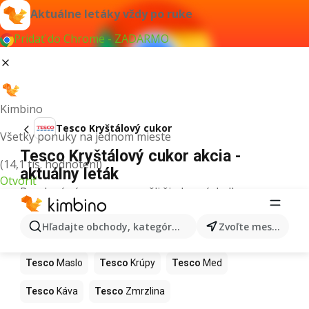
Aktuálne letáky vždy po ruke
Pridať do Chrome - ZADARMO
Kimbino
Tesco Kryštálový cukor
Všetky ponuky na jednom mieste
Tesco Kryštálový cukor akcia -
(14,1 tis. hodnotení)
aktuálny leták
Otvoriť
Pre daný výraz sme nenašli žiadne výsledky.
Ďalšie produkty v obchodoch Tesco
Hľadajte obchody, kategórie, produkty...
Zvoľte mesto
Tesco
Pizza
Tesco
Kiwi
Tesco
Mango
Tesco
Maslo
Tesco
Krúpy
Tesco
Med
Tesco
Káva
Tesco
Zmrzlina