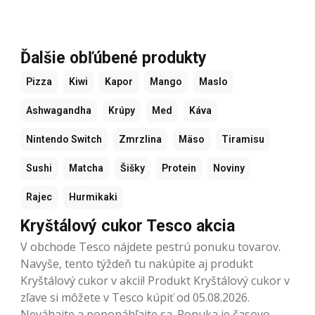
Ďalšie obľúbené produkty
Pizza
Kiwi
Kapor
Mango
Maslo
Ashwagandha
Krúpy
Med
Káva
Nintendo Switch
Zmrzlina
Mäso
Tiramisu
Sushi
Matcha
Šišky
Protein
Noviny
Rajec
Hurmikaki
Kryštálový cukor Tesco akcia
V obchode Tesco nájdete pestrú ponuku tovarov.
Navyše, tento týždeň tu nakúpite aj produkt
Kryštálový cukor v akcii! Produkt Kryštálový cukor v
zľave si môžete v Tesco kúpiť od 05.08.2026.
Neváhajte a poponáhľajte sa. Ponuka je časovo