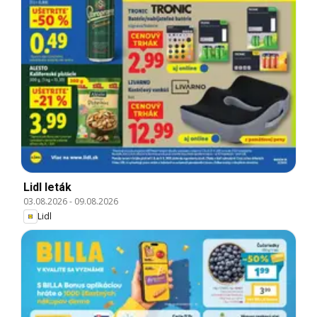
Lidl leták
03.08.2026
-
09.08.2026
Lidl