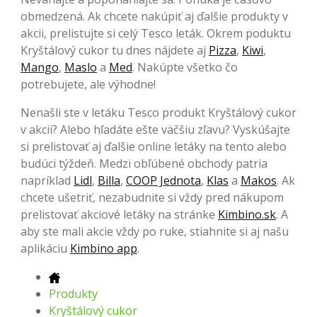
obmedzená. Ak chcete nakúpiť aj ďalšie produkty v
akcii, prelistujte si celý Tesco leták. Okrem poduktu
Kryštálový cukor tu dnes nájdete aj
Pizza
,
Kiwi
,
Mango
,
Maslo
a
Med
. Nakúpte všetko čo
potrebujete, ale výhodne!
Nenašli ste v letáku Tesco produkt Kryštálový cukor
v akcii? Alebo hľadáte ešte väčšiu zľavu? Vyskúšajte
si prelistovať aj ďalšie online letáky na tento alebo
budúci týždeň. Medzi obľúbené obchody patria
napríklad
Lidl
,
Billa
,
COOP Jednota
,
Klas
a
Makos
. Ak
chcete ušetriť, nezabudnite si vždy pred nákupom
prelistovať akciové letáky na stránke
Kimbino.sk
. A
aby ste mali akcie vždy po ruke, stiahnite si aj našu
aplikáciu
Kimbino app
.
Produkty
Kryštálový cukor