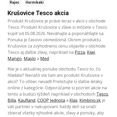
Rajec
Hurmikaki
Krušovice Tesco akcia
Produkt Krušovice je práve teraz v akcii v obchode
Tesco. Produkt Krušovice v zľave si môžete v Tesco
kúpiť od 05.08.2026. Neváhajte a poponáhľajte sa.
Ponuka je časovo obmedzená. Okrem produktu
Krušovice za zvýhodnenú cenu objavíte v obchode
Tesco aj ďalšie zľavy, napríklad na
Pizza
,
Kiwi
,
Mango
,
Maslo
a
Med
.
Nie je v aktuálnej ponuke obchodu Tesco to, čo
hľadáte? Nenašli ste tam ani produkt Krušovice v
akcii? To vôbec nevadí! Prelistujte si ďalšie letáky
online z kategórie. Odporúčame si pozrieť akcie na
tento a budúci týždeň napríklad v obchodoch
Tesco
,
Billa
,
Kaufland
,
COOP Jednota
a
Klas
.
Kimbino.sk
je
váš partner v nakupovaní. Každý deň sa snaží
zbierať všetky výhodné akcie, zľavy a ponuky, aby