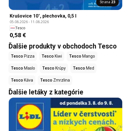
Strana
23
Krušovice 10°, plechovka, 0,5 l
05.08.2026
-
11.08.2026
Tesco
0,58 €
Ďalšie produkty v obchodoch Tesco
Tesco
Pizza
Tesco
Kiwi
Tesco
Mango
Tesco
Maslo
Tesco
Krúpy
Tesco
Med
Tesco
Káva
Tesco
Zmrzlina
Ďalšie letáky z kategórie