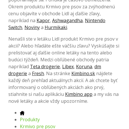
Okrem produktu Krmivo pre psov za zvýhodnenú
cenu objavíte v obchode Lidl aj ďalšie zľavy,
napríklad na
Kapor
,
Ashwagandha
,
Nintendo
Switch
,
Noviny
a
Hurmikaki
.
Nenašli ste v letáku Lidl produkt Krmivo pre psov v
akcii? Alebo hľadáte ešte väčšiu zľavu? Vyskúšajte si
prelistovať aj ďalšie online letáky na tento alebo
budúci týždeň. Medzi obľúbené obchody patria
napríklad
Teta drogerie
,
Libex
,
Koruna
,
dm
drogerie
a
Fresh
. Na stránke
Kimbino.sk
nájdete
každý deň prehľad aktuálnych akcií. A ak chcete byť
informovaný o obľúbených akciách ako prvý,
stiahnite si našu aplikáciu
Kimbino app
a my vás na
nové letáky a akcie vždy upozorníme.
Produkty
Krmivo pre psov