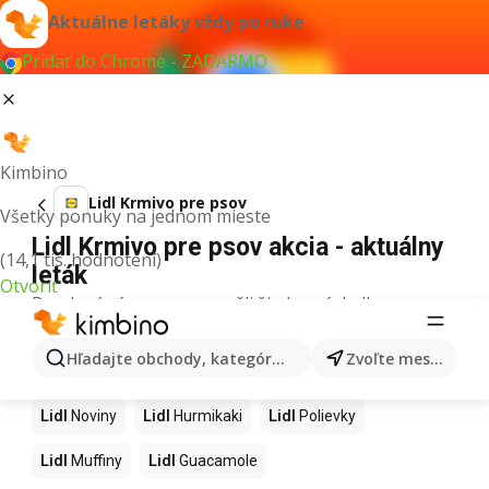
Aktuálne letáky vždy po ruke
Pridať do Chrome - ZADARMO
Kimbino
Lidl Krmivo pre psov
Všetky ponuky na jednom mieste
Lidl Krmivo pre psov akcia - aktuálny
(14,1 tis. hodnotení)
leták
Otvoriť
Pre daný výraz sme nenašli žiadne výsledky.
Ďalšie produkty v obchodoch Lidl
Hľadajte obchody, kategórie, produkty...
Zvoľte mesto
Lidl
Kapor
Lidl
Ashwagandha
Lidl
Nintendo Switch
Lidl
Noviny
Lidl
Hurmikaki
Lidl
Polievky
Lidl
Muffiny
Lidl
Guacamole