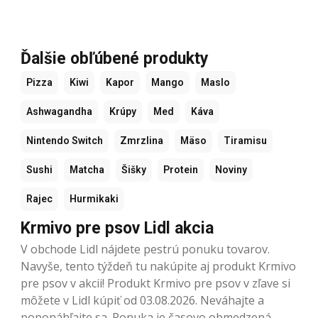
Ďalšie obľúbené produkty
Pizza
Kiwi
Kapor
Mango
Maslo
Ashwagandha
Krúpy
Med
Káva
Nintendo Switch
Zmrzlina
Mäso
Tiramisu
Sushi
Matcha
Šišky
Protein
Noviny
Rajec
Hurmikaki
Krmivo pre psov Lidl akcia
V obchode Lidl nájdete pestrú ponuku tovarov.
Navyše, tento týždeň tu nakúpite aj produkt Krmivo
pre psov v akcii! Produkt Krmivo pre psov v zľave si
môžete v Lidl kúpiť od 03.08.2026. Neváhajte a
poponáhľajte sa. Ponuka je časovo obmedzená.