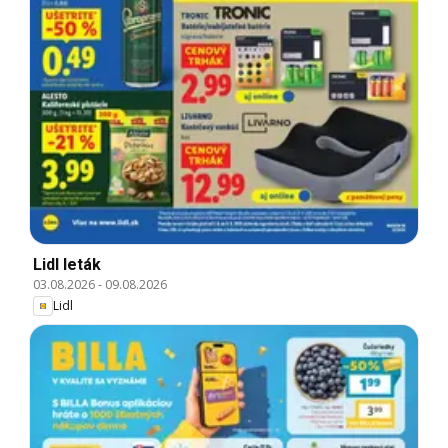
Lidl leták
03.08.2026
-
09.08.2026
Lidl