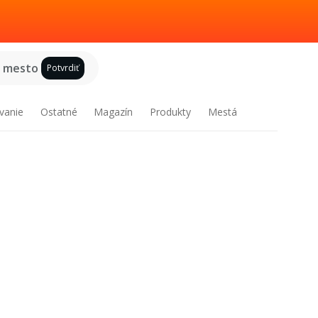
e mesto
Potvrdiť
vanie
Ostatné
Magazín
Produkty
Mestá