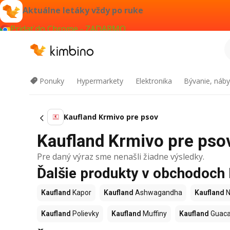
Aktuálne letáky vždy po ruke
Pridať do Chrome - ZADARMO
Ponuky
Hypermarkety
Elektronika
Bývanie, náby
Kaufland Krmivo pre psov
Kaufland Krmivo pre psov
Pre daný výraz sme nenašli žiadne výsledky.
Ďalšie produkty v obchodoch
Kaufland
Kapor
Kaufland
Ashwagandha
Kaufland
N
Kaufland
Polievky
Kaufland
Muffiny
Kaufland
Guac