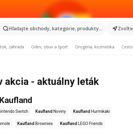
Hľadajte obchody, kategórie, produkty...
Zvoľt
tok, záhrada
Odev, obuv a šport
Drogéria, kozmetika
Cesto
 akcia - aktuálny leták
 Kaufland
intendo Switch
Kaufland
Noviny
Kaufland
Hurmikaki
amole
Kaufland
Brownies
Kaufland
LEGO Friends