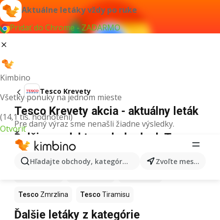
Aktuálne letáky vždy po ruke
Pridať do Chrome - ZADARMO
Kimbino
Tesco Krevety
Všetky ponuky na jednom mieste
Tesco Krevety akcia - aktuálny leták
(14,1 tis. hodnotení)
Pre daný výraz sme nenašli žiadne výsledky.
Otvoriť
Ďalšie produkty v obchodoch Tesco
Tesco
Pizza
Tesco
Kiwi
Tesco
Mango
Hľadajte obchody, kategórie, produkty...
Zvoľte mesto
Tesco
Maslo
Tesco
Krúpy
Tesco
Med
Tesco
Zmrzlina
Tesco
Tiramisu
Ďalšie letáky z kategórie