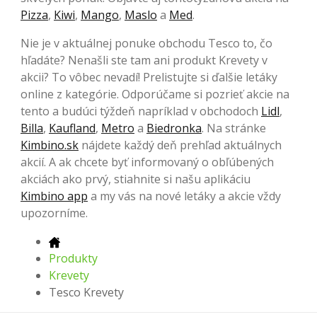
Pizza
,
Kiwi
,
Mango
,
Maslo
a
Med
.
Nie je v aktuálnej ponuke obchodu Tesco to, čo
hľadáte? Nenašli ste tam ani produkt Krevety v
akcii? To vôbec nevadí! Prelistujte si ďalšie letáky
online z kategórie. Odporúčame si pozrieť akcie na
tento a budúci týždeň napríklad v obchodoch
Lidl
,
Billa
,
Kaufland
,
Metro
a
Biedronka
. Na stránke
Kimbino.sk
nájdete každý deň prehľad aktuálnych
akcií. A ak chcete byť informovaný o obľúbených
akciách ako prvý, stiahnite si našu aplikáciu
Kimbino app
a my vás na nové letáky a akcie vždy
upozorníme.
Produkty
Krevety
Tesco Krevety