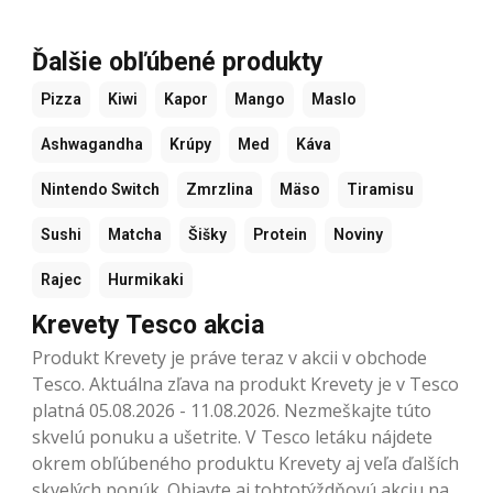
Ďalšie obľúbené produkty
Pizza
Kiwi
Kapor
Mango
Maslo
Ashwagandha
Krúpy
Med
Káva
Nintendo Switch
Zmrzlina
Mäso
Tiramisu
Sushi
Matcha
Šišky
Protein
Noviny
Rajec
Hurmikaki
Krevety Tesco akcia
Produkt Krevety je práve teraz v akcii v obchode
Tesco. Aktuálna zľava na produkt Krevety je v Tesco
platná 05.08.2026 - 11.08.2026. Nezmeškajte túto
skvelú ponuku a ušetrite. V Tesco letáku nájdete
okrem obľúbeného produktu Krevety aj veľa ďalších
skvelých ponúk. Objavte aj tohtotýždňovú akciu na