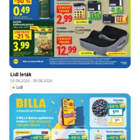
Lidl leták
03.08.2026
-
09.08.2026
Lidl