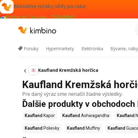
Aktuálne letáky vždy po ruke
Pridať do Chrome - ZADARMO
Ponuky
Hypermarkety
Elektronika
Bývanie, náby
Kaufland Kremžská horčica
Kaufland Kremžská horčic
Pre daný výraz sme nenašli žiadne výsledky.
Ďalšie produkty v obchodoch
Kaufland
Kapor
Kaufland
Ashwagandha
Kaufland
N
Kaufland
Polievky
Kaufland
Muffiny
Kaufland
Guac