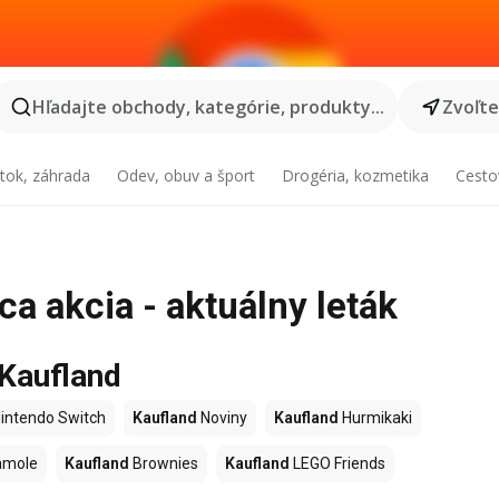
Hľadajte obchody, kategórie, produkty...
Zvoľt
tok, záhrada
Odev, obuv a šport
Drogéria, kozmetika
Cesto
a akcia - aktuálny leták
 Kaufland
intendo Switch
Kaufland
Noviny
Kaufland
Hurmikaki
amole
Kaufland
Brownies
Kaufland
LEGO Friends