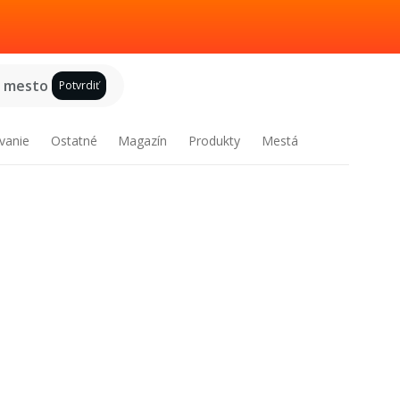
e mesto
Potvrdiť
vanie
Ostatné
Magazín
Produkty
Mestá