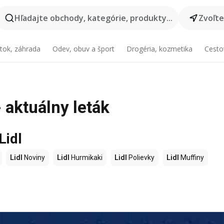
Hľadajte obchody, kategórie, produkty...
Zvoľt
tok, záhrada
Odev, obuv a šport
Drogéria, kozmetika
Cesto
- aktuálny leták
Lidl
Lidl
Noviny
Lidl
Hurmikaki
Lidl
Polievky
Lidl
Muffiny