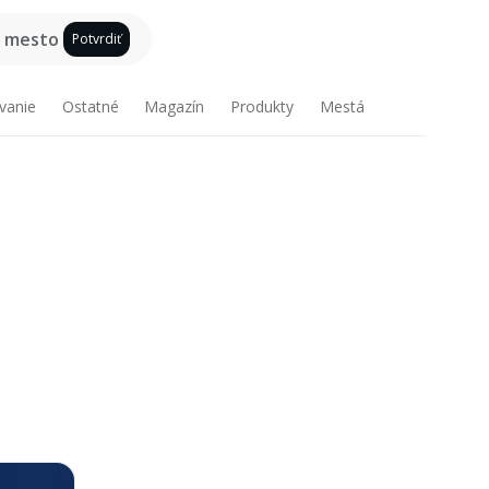
e mesto
Potvrdiť
vanie
Ostatné
Magazín
Produkty
Mestá