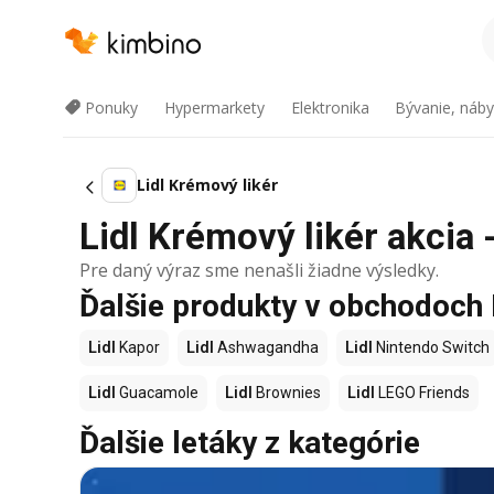
Ponuky
Hypermarkety
Elektronika
Bývanie, náby
Lidl Krémový likér
Lidl Krémový likér akcia 
Pre daný výraz sme nenašli žiadne výsledky.
Ďalšie produkty v obchodoch 
Lidl
Kapor
Lidl
Ashwagandha
Lidl
Nintendo Switch
Lidl
Guacamole
Lidl
Brownies
Lidl
LEGO Friends
Ďalšie letáky z kategórie