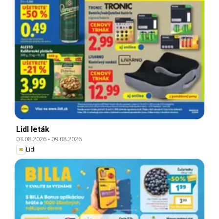
Lidl leták
03.08.2026
-
09.08.2026
Lidl