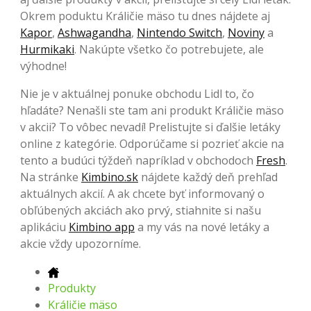
Okrem poduktu Králičie mäso tu dnes nájdete aj
Kapor
,
Ashwagandha
,
Nintendo Switch
,
Noviny
a
Hurmikaki
. Nakúpte všetko čo potrebujete, ale
výhodne!
Nie je v aktuálnej ponuke obchodu Lidl to, čo
hľadáte? Nenašli ste tam ani produkt Králičie mäso
v akcii? To vôbec nevadí! Prelistujte si ďalšie letáky
online z kategórie. Odporúčame si pozrieť akcie na
tento a budúci týždeň napríklad v obchodoch
Fresh
.
Na stránke
Kimbino.sk
nájdete každý deň prehľad
aktuálnych akcií. A ak chcete byť informovaný o
obľúbených akciách ako prvý, stiahnite si našu
aplikáciu
Kimbino app
a my vás na nové letáky a
akcie vždy upozorníme.
Produkty
Králičie mäso