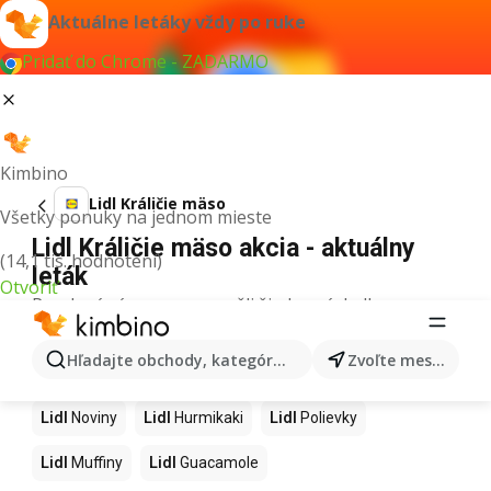
Aktuálne letáky vždy po ruke
Pridať do Chrome - ZADARMO
Kimbino
Lidl Králičie mäso
Všetky ponuky na jednom mieste
Lidl Králičie mäso akcia - aktuálny
(14,1 tis. hodnotení)
leták
Otvoriť
Pre daný výraz sme nenašli žiadne výsledky.
Ďalšie produkty v obchodoch Lidl
Hľadajte obchody, kategórie, produkty...
Zvoľte mesto
Lidl
Kapor
Lidl
Ashwagandha
Lidl
Nintendo Switch
Lidl
Noviny
Lidl
Hurmikaki
Lidl
Polievky
Lidl
Muffiny
Lidl
Guacamole