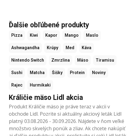
Ďalšie obľúbené produkty
Pizza
Kiwi
Kapor
Mango
Maslo
Ashwagandha
Krúpy
Med
Káva
Nintendo Switch
Zmrzlina
Mäso
Tiramisu
Sushi
Matcha
Šišky
Protein
Noviny
Rajec
Hurmikaki
Králičie mäso Lidl akcia
Produkt Králičie mäso je práve teraz v akcii v
obchode Lidl. Pozrite si aktuálny akciový leták Lidl
platný 03.08.2026 - 30.09.2026. Nájdete v ňom veľké
množstvo skvelých ponúk a zliav. Ak chcete nakúpiť
aj ďalšie produkty v akcii, prelistujte si celý Lidl leták.