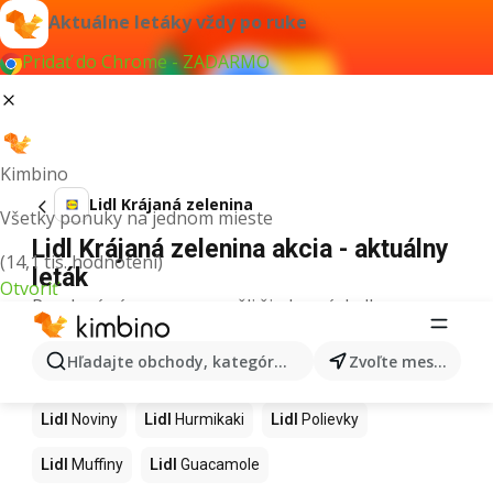
Aktuálne letáky vždy po ruke
Pridať do Chrome - ZADARMO
Kimbino
Lidl Krájaná zelenina
Všetky ponuky na jednom mieste
Lidl Krájaná zelenina akcia - aktuálny
(14,1 tis. hodnotení)
leták
Otvoriť
Pre daný výraz sme nenašli žiadne výsledky.
Ďalšie produkty v obchodoch Lidl
Hľadajte obchody, kategórie, produkty...
Zvoľte mesto
Lidl
Kapor
Lidl
Ashwagandha
Lidl
Nintendo Switch
Lidl
Noviny
Lidl
Hurmikaki
Lidl
Polievky
Lidl
Muffiny
Lidl
Guacamole