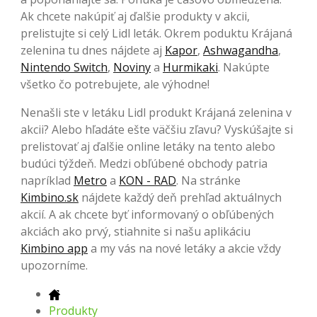
Ak chcete nakúpiť aj ďalšie produkty v akcii,
prelistujte si celý Lidl leták. Okrem poduktu Krájaná
zelenina tu dnes nájdete aj
Kapor
,
Ashwagandha
,
Nintendo Switch
,
Noviny
a
Hurmikaki
. Nakúpte
všetko čo potrebujete, ale výhodne!
Nenašli ste v letáku Lidl produkt Krájaná zelenina v
akcii? Alebo hľadáte ešte väčšiu zľavu? Vyskúšajte si
prelistovať aj ďalšie online letáky na tento alebo
budúci týždeň. Medzi obľúbené obchody patria
napríklad
Metro
a
KON - RAD
. Na stránke
Kimbino.sk
nájdete každý deň prehľad aktuálnych
akcií. A ak chcete byť informovaný o obľúbených
akciách ako prvý, stiahnite si našu aplikáciu
Kimbino app
a my vás na nové letáky a akcie vždy
upozorníme.
Produkty