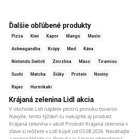
Ďalšie obľúbené produkty
Pizza
Kiwi
Kapor
Mango
Maslo
Ashwagandha
Krúpy
Med
Káva
Nintendo Switch
Zmrzlina
Mäso
Tiramisu
Sushi
Matcha
Šišky
Protein
Noviny
Rajec
Hurmikaki
Krájaná zelenina Lidl akcia
V obchode Lidl nájdete pestrú ponuku tovarov.
Navyše, tento týždeň tu nakúpite aj produkt
Krájaná zelenina v akcii! Produkt Krájaná zelenina v
zľave si môžete v Lidl kúpiť od 03.08.2026. Neváhajte
a poponáhľajte sa. Ponuka je časovo obmedzená.