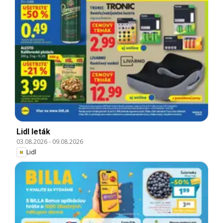
Lidl leták
03.08.2026
-
09.08.2026
Lidl