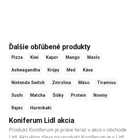
Ďalšie obľúbené produkty
Pizza
Kiwi
Kapor
Mango
Maslo
Ashwagandha
Krúpy
Med
Káva
Nintendo Switch
Zmrzlina
Mäso
Tiramisu
Sushi
Matcha
Šišky
Protein
Noviny
Rajec
Hurmikaki
Koniferum Lidl akcia
Produkt Koniferum je práve teraz v akcii v obchode
Lidl. Aktuálna zľava na produkt Koniferum je v Lidl