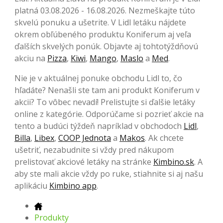
platná 03.08.2026 - 16.08.2026. Nezmeškajte túto
skvelú ponuku a ušetrite. V Lidl letáku nájdete
okrem obľúbeného produktu Koniferum aj veľa
ďalších skvelých ponúk. Objavte aj tohtotýždňovú
akciu na
Pizza
,
Kiwi
,
Mango
,
Maslo
a
Med
.
Nie je v aktuálnej ponuke obchodu Lidl to, čo
hľadáte? Nenašli ste tam ani produkt Koniferum v
akcii? To vôbec nevadí! Prelistujte si ďalšie letáky
online z kategórie. Odporúčame si pozrieť akcie na
tento a budúci týždeň napríklad v obchodoch
Lidl
,
Billa
,
Libex
,
COOP Jednota
a
Makos
. Ak chcete
ušetriť, nezabudnite si vždy pred nákupom
prelistovať akciové letáky na stránke
Kimbino.sk
. A
aby ste mali akcie vždy po ruke, stiahnite si aj našu
aplikáciu
Kimbino app
.
Produkty