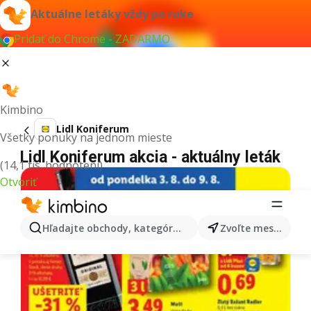
Aktuálne letáky vždy po ruke
Pridať do Chrome - ZADARMO
Kimbino
Lidl Koniferum
Všetky ponuky na jednom mieste
Lidl Koniferum akcia - aktuálny leták
(14,1 tis. hodnotení)
Otvoriť
Hľadajte obchody, kategórie, produkty...
Zvoľte mesto