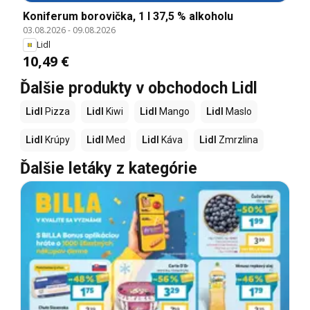
Koniferum borovička, 1 l 37,5 % alkoholu
03.08.2026
-
09.08.2026
Lidl
10,49 €
Ďalšie produkty v obchodoch Lidl
Lidl
Pizza
Lidl
Kiwi
Lidl
Mango
Lidl
Maslo
Lidl
Krúpy
Lidl
Med
Lidl
Káva
Lidl
Zmrzlina
Ďalšie letáky z kategórie