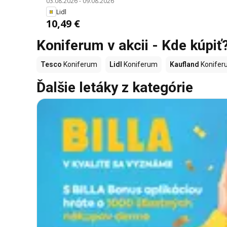
03.08.2026
-
09.08.2026
Lidl
10,49 €
Koniferum v akcii - Kde kúpiť
Tesco
Koniferum
Lidl
Koniferum
Kaufland
Konifer
Ďalšie letáky z kategórie