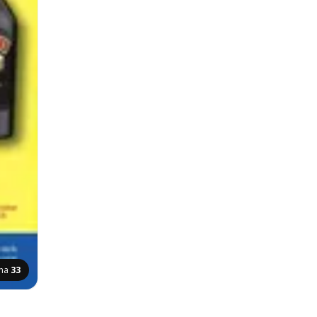
ana
33