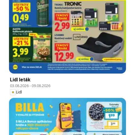
Lidl leták
03.08.2026
-
09.08.2026
Lidl