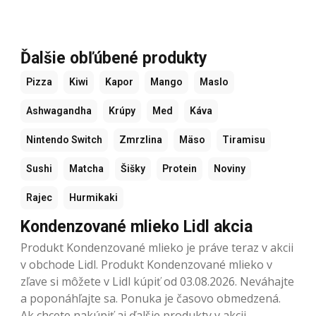
Ďalšie obľúbené produkty
Pizza
Kiwi
Kapor
Mango
Maslo
Ashwagandha
Krúpy
Med
Káva
Nintendo Switch
Zmrzlina
Mäso
Tiramisu
Sushi
Matcha
Šišky
Protein
Noviny
Rajec
Hurmikaki
Kondenzované mlieko Lidl akcia
Produkt Kondenzované mlieko je práve teraz v akcii
v obchode Lidl. Produkt Kondenzované mlieko v
zľave si môžete v Lidl kúpiť od 03.08.2026. Neváhajte
a poponáhľajte sa. Ponuka je časovo obmedzená.
Ak chcete nakúpiť aj ďalšie produkty v akcii,