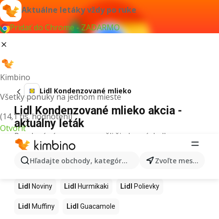
Aktuálne letáky vždy po ruke
Pridať do Chrome - ZADARMO
Kimbino
Lidl Kondenzované mlieko
Všetky ponuky na jednom mieste
Lidl Kondenzované mlieko akcia -
(14,1 tis. hodnotení)
aktuálny leták
Otvoriť
Pre daný výraz sme nenašli žiadne výsledky.
Ďalšie produkty v obchodoch Lidl
Hľadajte obchody, kategórie, produkty...
Zvoľte mesto
Lidl
Kapor
Lidl
Ashwagandha
Lidl
Nintendo Switch
Lidl
Noviny
Lidl
Hurmikaki
Lidl
Polievky
Lidl
Muffiny
Lidl
Guacamole