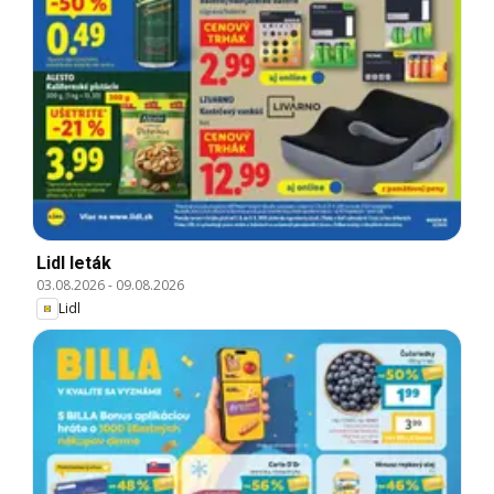
Lidl leták
03.08.2026
-
09.08.2026
Lidl