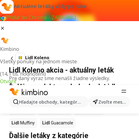
Aktuálne letáky vždy po ruke
Pridať do Chrome - ZADARMO
Kimbino
Lidl Koleno
Všetky ponuky na jednom mieste
Lidl Koleno akcia - aktuálny leták
(14,1 tis. hodnotení)
Pre daný výraz sme nenašli žiadne výsledky.
Otvoriť
Ďalšie produkty v obchodoch Lidl
Lidl
Kapor
Lidl
Ashwagandha
Lidl
Nintendo Switch
Hľadajte obchody, kategórie, produkty...
Zvoľte mesto
Lidl
Noviny
Lidl
Hurmikaki
Lidl
Polievky
Lidl
Muffiny
Lidl
Guacamole
Ďalšie letáky z kategórie