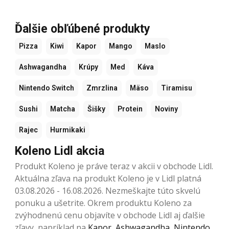
Ďalšie obľúbené produkty
Pizza
Kiwi
Kapor
Mango
Maslo
Ashwagandha
Krúpy
Med
Káva
Nintendo Switch
Zmrzlina
Mäso
Tiramisu
Sushi
Matcha
Šišky
Protein
Noviny
Rajec
Hurmikaki
Koleno Lidl akcia
Produkt Koleno je práve teraz v akcii v obchode Lidl.
Aktuálna zľava na produkt Koleno je v Lidl platná
03.08.2026 - 16.08.2026. Nezmeškajte túto skvelú
ponuku a ušetrite. Okrem produktu Koleno za
zvýhodnenú cenu objavíte v obchode Lidl aj ďalšie
zľavy, napríklad na
Kapor
,
Ashwagandha
,
Nintendo