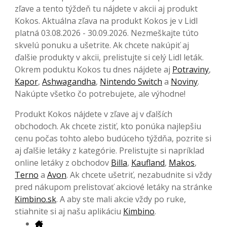
zľave a tento týždeň tu nájdete v akcii aj produkt
Kokos. Aktuálna zľava na produkt Kokos je v Lidl
platná 03.08.2026 - 30.09.2026. Nezmeškajte túto
skvelú ponuku a ušetrite. Ak chcete nakúpiť aj
ďalšie produkty v akcii, prelistujte si celý Lidl leták.
Okrem poduktu Kokos tu dnes nájdete aj
Potraviny
,
Kapor
,
Ashwagandha
,
Nintendo Switch
a
Noviny
.
Nakúpte všetko čo potrebujete, ale výhodne!
Produkt Kokos nájdete v zľave aj v ďalších
obchodoch. Ak chcete zistiť, kto ponúka najlepšiu
cenu počas tohto alebo budúceho týždňa, pozrite si
aj ďalšie letáky z kategórie. Prelistujte si napríklad
online letáky z obchodov
Billa
,
Kaufland
,
Makos
,
Terno
a
Avon
. Ak chcete ušetriť, nezabudnite si vždy
pred nákupom prelistovať akciové letáky na stránke
Kimbino.sk
. A aby ste mali akcie vždy po ruke,
stiahnite si aj našu aplikáciu
Kimbino
.