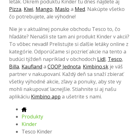
leták. Okrem poduktu Kinder tu dnes nájdete aj
Pizza
,
Kiwi
,
Mango
,
Maslo
a
Med
. Nakúpte všetko
čo potrebujete, ale výhodne!
Nie je v aktuálnej ponuke obchodu Tesco to, čo
hľadáte? Nenašli ste tam ani produkt Kinder v akcii?
To vôbec nevadí! Prelistujte si ďalšie letáky online z
kategórie. Odporúčame si pozrieť akcie na tento a
budúci týždeň napríklad v obchodoch
Lidl
,
Tesco
,
Billa
,
Kaufland
a
COOP Jednota
.
Kimbino.sk
je váš
partner v nakupovaní. Každý deň sa snaží zbierať
všetky výhodné akcie, zľavy a ponuky, aby ste vy
mohli nakupovať lacnejšie. Stiahnite si aj našu
aplikáciu
Kimbino app
a ušetrite s nami.
Produkty
Kinder
Tesco Kinder