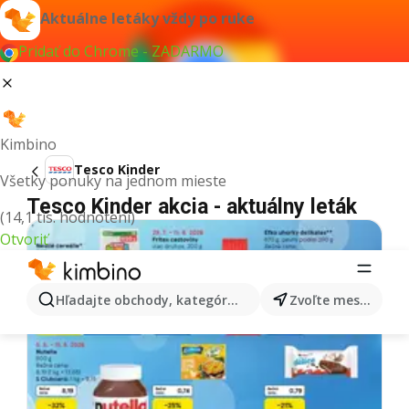
Aktuálne letáky vždy po ruke
Pridať do Chrome - ZADARMO
Kimbino
Tesco Kinder
Všetky ponuky na jednom mieste
Tesco Kinder akcia - aktuálny leták
(14,1 tis. hodnotení)
Otvoriť
Hľadajte obchody, kategórie, produkty...
Zvoľte mesto