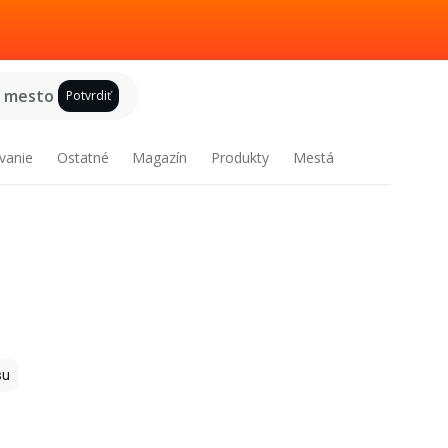
e mesto
Potvrdiť
vanie
Ostatné
Magazín
Produkty
Mestá
su