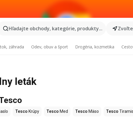
Hľadajte obchody, kategórie, produkty...
Zvoľt
tok, záhrada
Odev, obuv a šport
Drogéria, kozmetika
Cesto
lny leták
 Tesco
aslo
Tesco
Krúpy
Tesco
Med
Tesco
Mäso
Tesco
Tirami