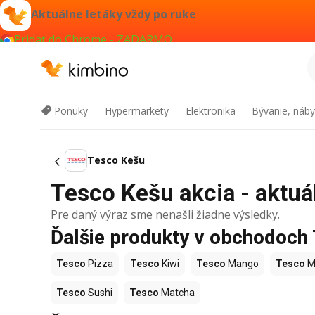
Aktuálne letáky vždy po ruke
Pridať do Chrome - ZADARMO
Ponuky
Hypermarkety
Elektronika
Bývanie, náby
Tesco Kešu
Tesco Kešu akcia - aktuá
Pre daný výraz sme nenašli žiadne výsledky.
Ďalšie produkty v obchodoch
Tesco
Pizza
Tesco
Kiwi
Tesco
Mango
Tesco
M
Tesco
Sushi
Tesco
Matcha