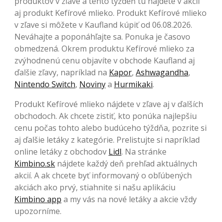
produktov v zľave a tento týždeň tu nájdete v akcii
aj produkt Kefírové mlieko. Produkt Kefírové mlieko
v zľave si môžete v Kaufland kúpiť od 06.08.2026.
Neváhajte a poponáhľajte sa. Ponuka je časovo
obmedzená. Okrem produktu Kefírové mlieko za
zvýhodnenú cenu objavíte v obchode Kaufland aj
ďalšie zľavy, napríklad na
Kapor
,
Ashwagandha
,
Nintendo Switch
,
Noviny
a
Hurmikaki
.
Produkt Kefírové mlieko nájdete v zľave aj v ďalších
obchodoch. Ak chcete zistiť, kto ponúka najlepšiu
cenu počas tohto alebo budúceho týždňa, pozrite si
aj ďalšie letáky z kategórie. Prelistujte si napríklad
online letáky z obchodov
Lidl
. Na stránke
Kimbino.sk
nájdete každý deň prehľad aktuálnych
akcií. A ak chcete byť informovaný o obľúbených
akciách ako prvý, stiahnite si našu aplikáciu
Kimbino app
a my vás na nové letáky a akcie vždy
upozorníme.