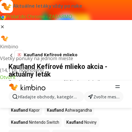
Aktuálne letáky vždy po ruke
Pridať do Chrome - ZADARMO
Kimbino
Kaufland Kefírové mlieko
Všetky ponuky na jednom mieste
Kaufland Kefírové mlieko akcia -
(14,1 tis. hodnotení)
aktuálny leták
Otvoriť
Pre daný výraz sme nenašli žiadne výsledky.
Ďalšie produkty v obchodoch
Hľadajte obchody, kategórie, produkty...
Zvoľte mesto
Kaufland
Kaufland
Kapor
Kaufland
Ashwagandha
Kaufland
Nintendo Switch
Kaufland
Noviny