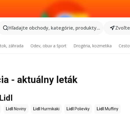
Hľadajte obchody, kategórie, produkty...
Zvoľt
tok, záhrada
Odev, obuv a šport
Drogéria, kozmetika
Cesto
ia - aktuálny leták
Lidl
Lidl
Noviny
Lidl
Hurmikaki
Lidl
Polievky
Lidl
Muffiny