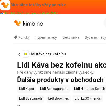
Aktuálne letáky vždy po ruke
Pridať do Chrome - ZADARMO
Ponuky
Hypermarkety
Elektronika
Bývanie, náby
Lidl Káva bez kofeínu
Lidl Káva bez kofeínu akc
Pre daný výraz sme nenašli žiadne výsledky.
Ďalšie produkty v obchodoch 
Lidl
Kapor
Lidl
Ashwagandha
Lidl
Nintendo Switch
Lidl
Guacamole
Lidl
Brownies
Lidl
LEGO Friends