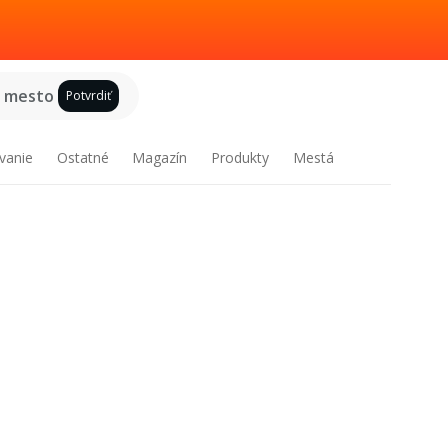
e mesto
Potvrdiť
vanie
Ostatné
Magazín
Produkty
Mestá